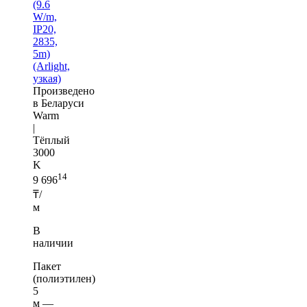
(9.6
W/m,
IP20,
2835,
5m)
(Arlight,
узкая)
Произведено
в Беларуси
Warm
|
Тёплый
3000
K
14
9 696
₸/
м
В
наличии
Пакет
(полиэтилен)
5
м —