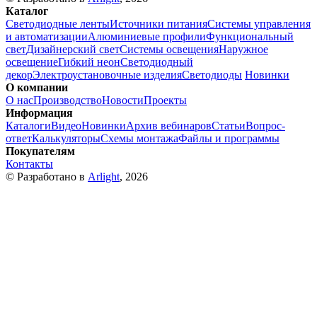
Каталог
Светодиодные ленты
Источники питания
Системы управления
и автоматизации
Алюминиевые профили
Функциональный
свет
Дизайнерский свет
Системы освещения
Наружное
освещение
Гибкий неон
Светодиодный
декор
Электроустановочные изделия
Светодиоды
Новинки
О компании
О нас
Производство
Новости
Проекты
Информация
Каталоги
Видео
Новинки
Архив вебинаров
Статьи
Вопрос-
ответ
Калькуляторы
Схемы монтажа
Файлы и программы
Покупателям
Контакты
© Разработано в
Arlight
, 2026