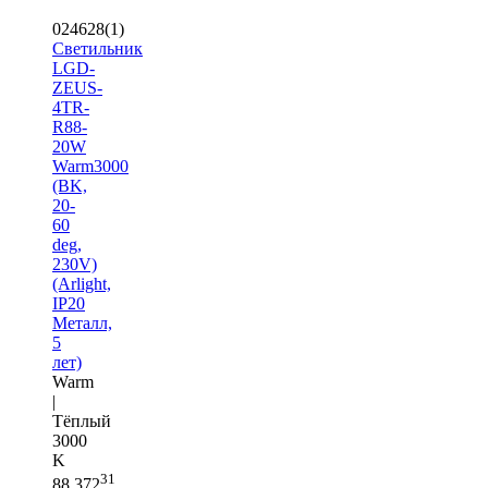
024628(1)
Светильник
LGD-
ZEUS-
4TR-
R88-
20W
Warm3000
(BK,
20-
60
deg,
230V)
(Arlight,
IP20
Металл,
5
лет)
Warm
|
Тёплый
3000
K
31
88 372