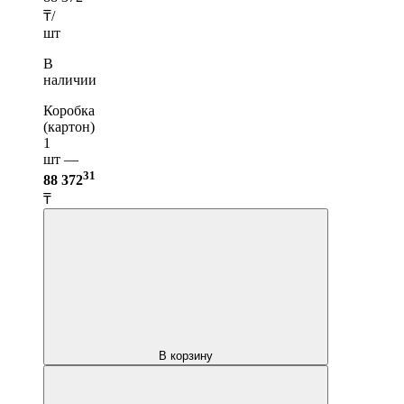
₸/
шт
В
наличии
Коробка
(картон)
1
шт —
31
88 372
₸
В корзину