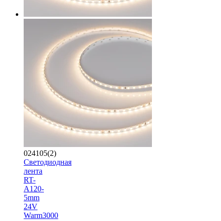
024105(2)
Светодиодная
лента
RT-
A120-
5mm
24V
Warm3000