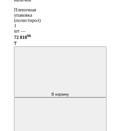
Пленочная
упаковка
(полистирол)
1
шт —
98
72 818
₸
В корзину