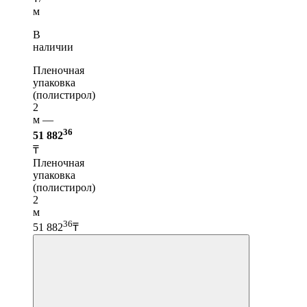
м
В
наличии
Пленочная
упаковка
(полистирол)
2
м —
36
51 882
₸
Пленочная
упаковка
(полистирол)
2
м
36
51 882
₸