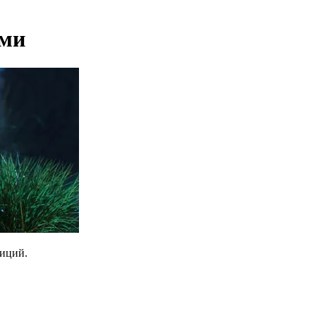
ями
зиций.