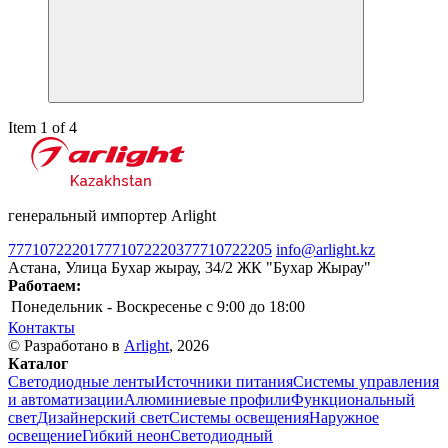
Item 1 of 4
генеральный импортер Arlight
77710722201
77710722203
77710722205
info@arlight.kz
Астана, Улица Бухар жырау, 34/2 ЖК "Бухар Жырау"
Работаем:
Понедельник - Воскресенье
c 9:00 до 18:00
Контакты
© Разработано в
Arlight
, 2026
Каталог
Светодиодные ленты
Источники питания
Системы управления
и автоматизации
Алюминиевые профили
Функциональный
свет
Дизайнерский свет
Системы освещения
Наружное
освещение
Гибкий неон
Светодиодный