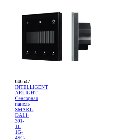
046547
INTELLIGENT
ARLIGHT
Сенсорная
панель
SMART-
DALI-
301-
11-
1G-
4SC-