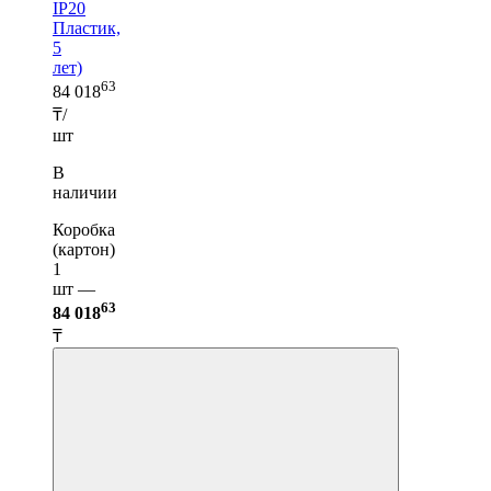
IP20
Пластик,
5
лет)
63
84 018
₸/
шт
В
наличии
Коробка
(картон)
1
шт —
63
84 018
₸