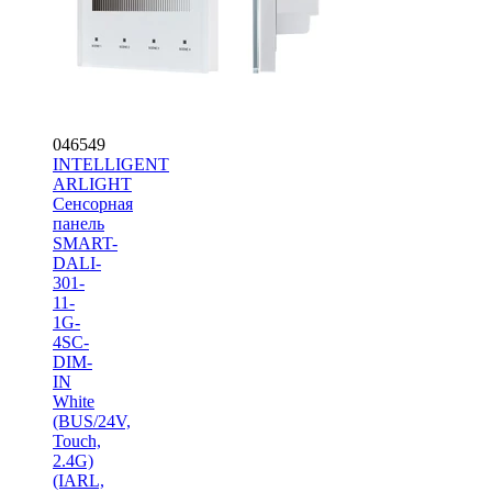
046549
INTELLIGENT
ARLIGHT
Сенсорная
панель
SMART-
DALI-
301-
11-
1G-
4SC-
DIM-
IN
White
(BUS/24V,
Touch,
2.4G)
(IARL,