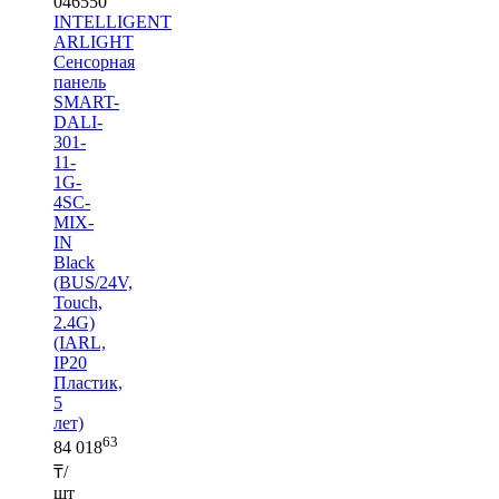
046550
INTELLIGENT
ARLIGHT
Сенсорная
панель
SMART-
DALI-
301-
11-
1G-
4SC-
MIX-
IN
Black
(BUS/24V,
Touch,
2.4G)
(IARL,
IP20
Пластик,
5
лет)
63
84 018
₸/
шт