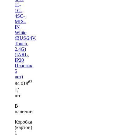
11-
1G-
4SC-
MIX-
IN
White
(BUS/24V,
Touch,
2.4G)
(IARL,
IP20
Пластик,
5
лет)
63
84 018
₸/
шт
В
наличии
Коробка
(картон)
1