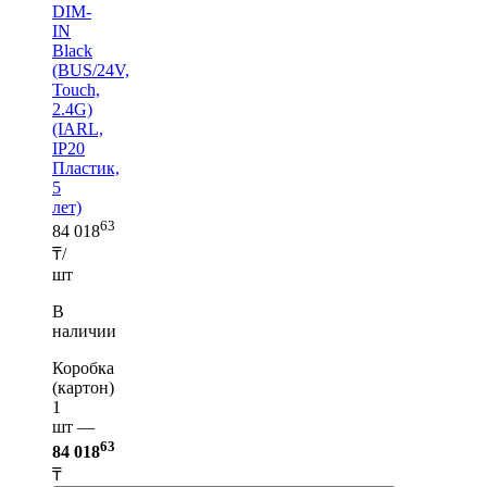
DIM-
IN
Black
(BUS/24V,
Touch,
2.4G)
(IARL,
IP20
Пластик,
5
лет)
63
84 018
₸/
шт
В
наличии
Коробка
(картон)
1
шт —
63
84 018
₸