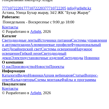
77710722201
77710722203
77710722205
info@arlight.kz
Астана, Улица Бухар жырау, 34/2 ЖК "Бухар Жырау"
Работаем:
Понедельник - Воскресенье
c 9:00 до 18:00
Контакты
© Разработано в
Arlight
, 2026
Каталог
Светодиодные ленты
Источники питания
Системы управления
и автоматизации
Алюминиевые профили
Функциональный
свет
Дизайнерский свет
Системы освещения
Наружное
освещение
Гибкий неон
Светодиодный
декор
Электроустановочные изделия
Светодиоды
Новинки
О компании
О нас
Производство
Новости
Проекты
Информация
Каталоги
Видео
Новинки
Архив вебинаров
Статьи
Вопрос-
ответ
Калькуляторы
Схемы монтажа
Файлы и программы
Покупателям
Контакты
© Разработано в
Arlight
, 2026