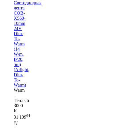
Светодиодная
лента
COB-
X560-
10mm
24V
Dim-
To-
Warm
(14
W/m,
IP20,
5m)
(Arlight,
Dim-
To-
Warm)
Warm
|
Тёплый
3000
K
64
31 109
₸/