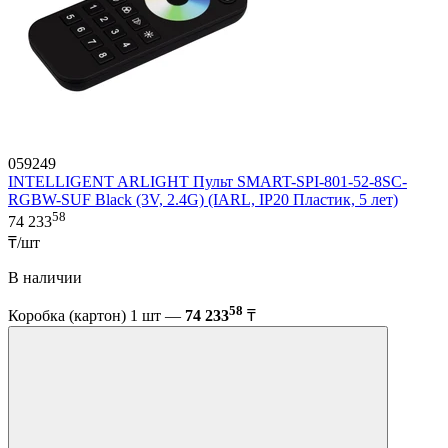
059249
INTELLIGENT ARLIGHT Пульт SMART-SPI-801-52-8SC-
RGBW-SUF Black (3V, 2.4G) (IARL, IP20 Пластик, 5 лет)
58
74 233
₸/шт
В наличии
58
Коробка (картон) 1 шт —
74 233
₸