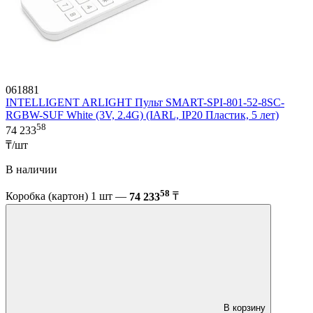
061881
INTELLIGENT ARLIGHT Пульт SMART-SPI-801-52-8SC-
RGBW-SUF White (3V, 2.4G) (IARL, IP20 Пластик, 5 лет)
58
74 233
₸/шт
В наличии
58
Коробка (картон) 1 шт —
74 233
₸
В корзину