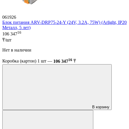
061926
Блок питания ARV-DRP75-24-Y (24V, 3.2A, 75W) (Arlight, IP20
Металл, 5 лет)
16
106 347
₸/шт
Нет в наличии
16
Коробка (картон) 1 шт —
106 347
₸
В корзину