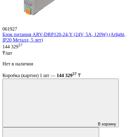
061927
Блок питания ARV-DRP120-24-Y (24V, 5A, 120W) (Arlight,
IP20 Металл, 5 лет)
57
144 329
₸/шт
Нет в наличии
57
Коробка (картон) 1 шт —
144 329
₸
В корзину