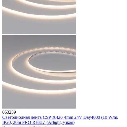
063259
Светодиодная лента CSP-X420-4mm 24V Day4000 (10 W/m,
IP20, 20m PRO REEL) (Arlight, узкая)