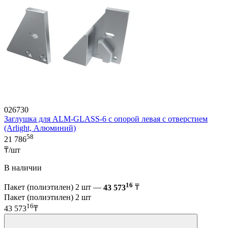
026730
Заглушка для ALM-GLASS-6 с опорой левая с отверстием
(Arlight, Алюминий)
58
21 786
₸/шт
В наличии
16
Пакет (полиэтилен) 2 шт —
43 573
₸
Пакет (полиэтилен) 2 шт
16
43 573
₸