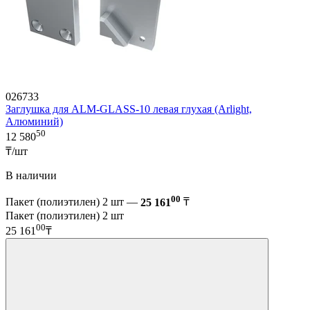
026733
Заглушка для ALM-GLASS-10 левая глухая (Arlight,
Алюминий)
50
12 580
₸/шт
В наличии
00
Пакет (полиэтилен) 2 шт —
25 161
₸
Пакет (полиэтилен) 2 шт
00
25 161
₸