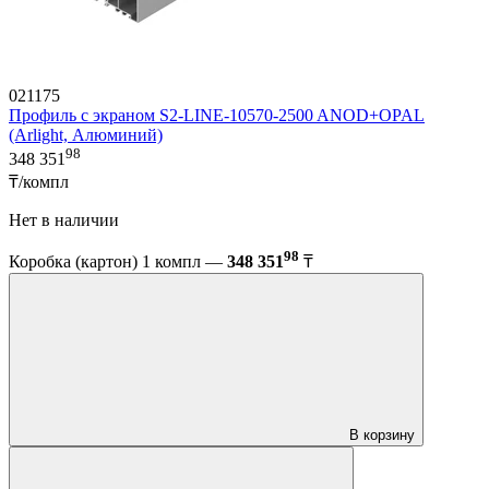
021175
Профиль с экраном S2-LINE-10570-2500 ANOD+OPAL
(Arlight, Алюминий)
98
348 351
₸/компл
Нет в наличии
98
Коробка (картон) 1 компл —
348 351
₸
В корзину