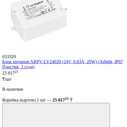
033329
Блок питания ARPV-LV24020 (24V, 0.83A, 20W) (Arlight, IP67
Пластик, 3 года)
21
25 017
₸/шт
В наличии
21
Коробка (картон) 1 шт —
25 017
₸