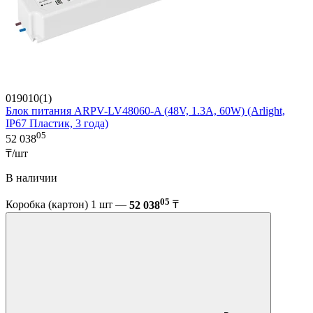
019010(1)
Блок питания ARPV-LV48060-A (48V, 1.3A, 60W) (Arlight,
IP67 Пластик, 3 года)
05
52 038
₸/шт
В наличии
05
Коробка (картон) 1 шт —
52 038
₸