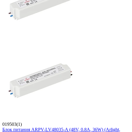
019503(1)
Блок питания ARPV-LV48035-A (48V, 0.8A, 36W) (Arlight,