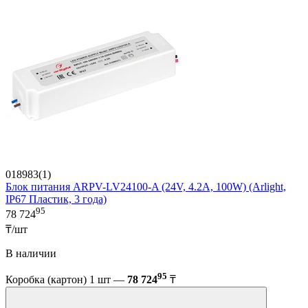
018983(1)
Блок питания ARPV-LV24100-A (24V, 4.2A, 100W) (Arlight,
IP67 Пластик, 3 года)
95
78 724
₸/шт
В наличии
95
Коробка (картон) 1 шт —
78 724
₸