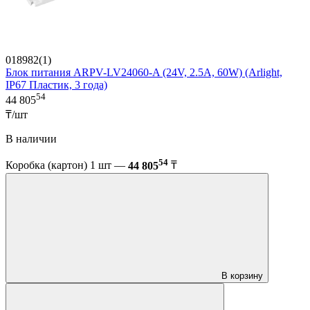
018982(1)
Блок питания ARPV-LV24060-A (24V, 2.5A, 60W) (Arlight,
IP67 Пластик, 3 года)
54
44 805
₸/шт
В наличии
54
Коробка (картон) 1 шт —
44 805
₸
В корзину