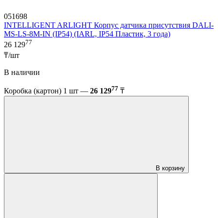
051698
INTELLIGENT ARLIGHT Корпус датчика присутствия DALI-
MS-LS-8M-IN (IP54) (IARL, IP54 Пластик, 3 года)
77
26 129
₸/шт
В наличии
77
Коробка (картон) 1 шт —
26 129
₸
В корзину