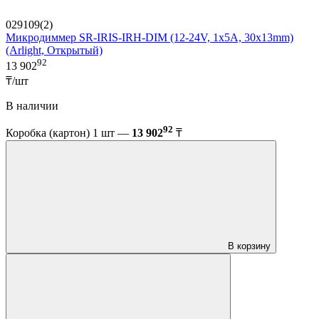
029109(2)
Микродиммер SR-IRIS-IRH-DIM (12-24V, 1x5A, 30x13mm)
(Arlight, Открытый)
92
13 902
₸/шт
В наличии
92
Коробка (картон) 1 шт —
13 902
₸
В корзину