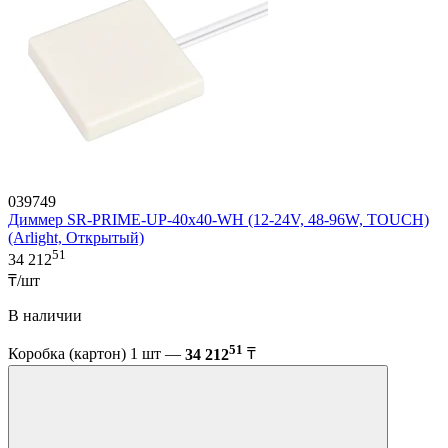
039749
Диммер SR-PRIME-UP-40x40-WH (12-24V, 48-96W, TOUCH)
(Arlight, Открытый)
51
34 212
₸/шт
В наличии
51
Коробка (картон) 1 шт —
34 212
₸