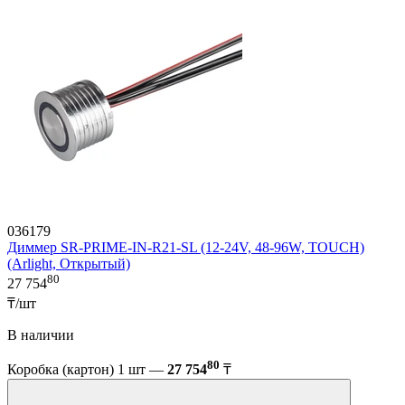
036179
Диммер SR-PRIME-IN-R21-SL (12-24V, 48-96W, TOUCH)
(Arlight, Открытый)
80
27 754
₸/шт
В наличии
80
Коробка (картон) 1 шт —
27 754
₸