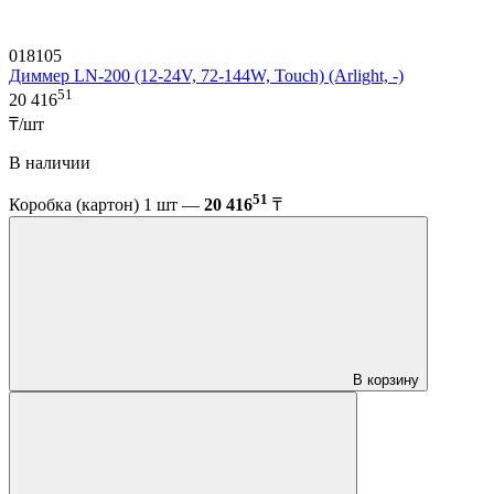
018105
Диммер LN-200 (12-24V, 72-144W, Touch) (Arlight, -)
51
20 416
₸/шт
В наличии
51
Коробка (картон) 1 шт —
20 416
₸
В корзину