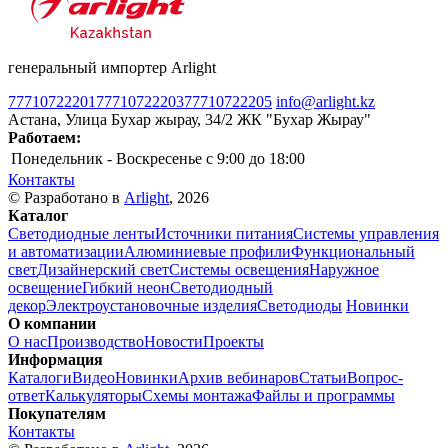
генеральный импортер Arlight
77710722201
77710722203
77710722205
info@arlight.kz
Астана, Улица Бухар жырау, 34/2 ЖК "Бухар Жырау"
Работаем:
Понедельник - Воскресенье
c 9:00 до 18:00
Контакты
© Разработано в
Arlight
, 2026
Каталог
Светодиодные ленты
Источники питания
Системы управления
и автоматизации
Алюминиевые профили
Функциональный
свет
Дизайнерский свет
Системы освещения
Наружное
освещение
Гибкий неон
Светодиодный
декор
Электроустановочные изделия
Светодиоды
Новинки
О компании
О нас
Производство
Новости
Проекты
Информация
Каталоги
Видео
Новинки
Архив вебинаров
Статьи
Вопрос-
ответ
Калькуляторы
Схемы монтажа
Файлы и программы
Покупателям
Контакты