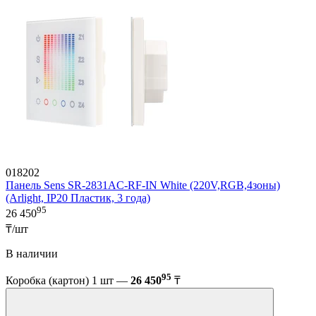
018202
Панель Sens SR-2831AC-RF-IN White (220V,RGB,4зоны)
(Arlight, IP20 Пластик, 3 года)
95
26 450
₸/шт
В наличии
95
Коробка (картон) 1 шт —
26 450
₸