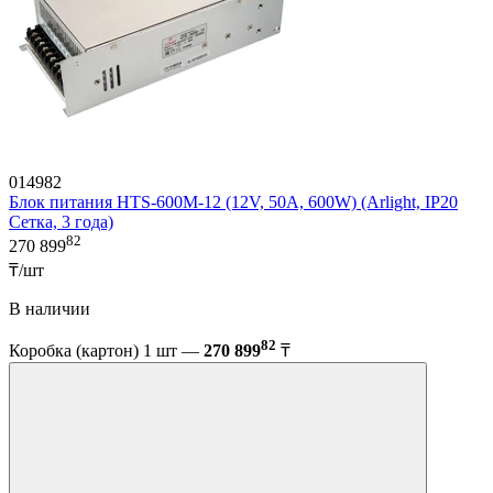
014982
Блок питания HTS-600M-12 (12V, 50A, 600W) (Arlight, IP20
Сетка, 3 года)
82
270 899
₸/шт
В наличии
82
Коробка (картон) 1 шт —
270 899
₸