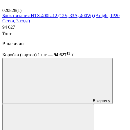
020828(1)
Блок питания HTS-400L-12 (12V, 33A, 400W) (Arlight, IP20
Сетка, 3 года)
11
94 627
₸/шт
В наличии
11
Коробка (картон) 1 шт —
94 627
₸
В корзину