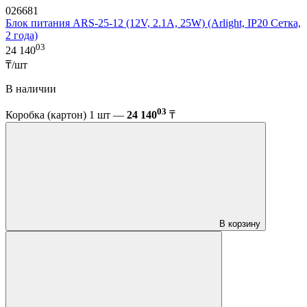
026681
Блок питания ARS-25-12 (12V, 2.1A, 25W) (Arlight, IP20 Сетка,
2 года)
03
24 140
₸/шт
В наличии
03
Коробка (картон) 1 шт —
24 140
₸
В корзину