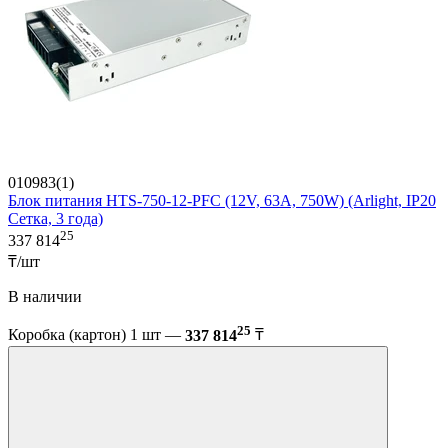
010983(1)
Блок питания HTS-750-12-PFC (12V, 63A, 750W) (Arlight, IP20
Сетка, 3 года)
25
337 814
₸/шт
В наличии
25
Коробка (картон) 1 шт —
337 814
₸