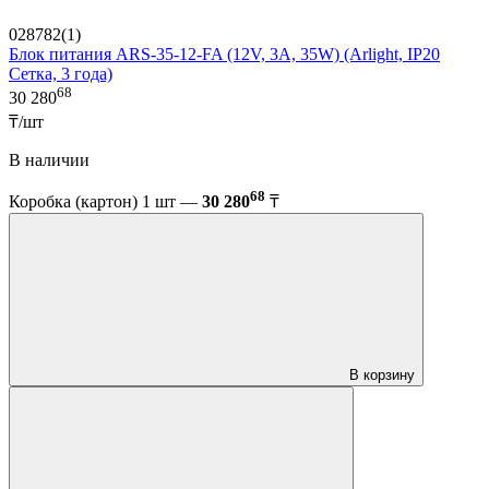
028782(1)
Блок питания ARS-35-12-FA (12V, 3A, 35W) (Arlight, IP20
Сетка, 3 года)
68
30 280
₸/шт
В наличии
68
Коробка (картон) 1 шт —
30 280
₸
В корзину