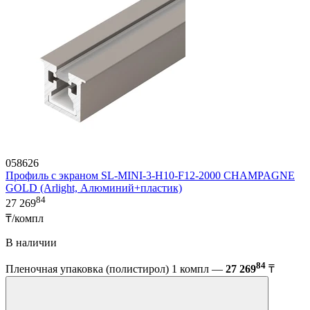
058626
Профиль с экраном SL-MINI-3-H10-F12-2000 CHAMPAGNE
GOLD (Arlight, Алюминий+пластик)
84
27 269
₸/компл
В наличии
84
Пленочная упаковка (полистирол) 1 компл —
27 269
₸