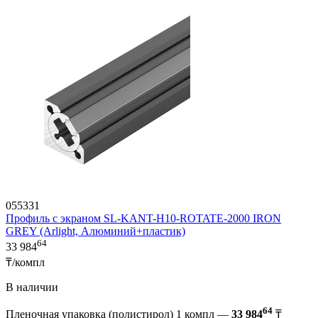
055331
Профиль с экраном SL-KANT-H10-ROTATE-2000 IRON
GREY (Arlight, Алюминий+пластик)
64
33 984
₸/компл
В наличии
64
Пленочная упаковка (полистирол) 1 компл —
33 984
₸