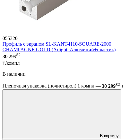
055320
Профиль c экраном SL-KANT-H10-SQUARE-2000
CHAMPAGNE GOLD (Arlight, Алюминий+пластик)
82
30 299
₸/компл
В наличии
82
Пленочная упаковка (полистирол) 1 компл —
30 299
₸
В корзину