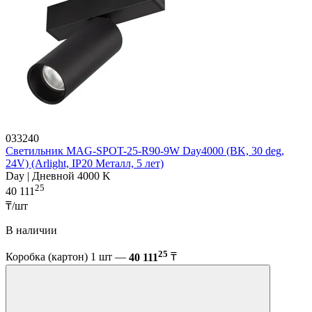
033240
Светильник MAG-SPOT-25-R90-9W Day4000 (BK, 30 deg,
24V) (Arlight, IP20 Металл, 5 лет)
Day | Дневной 4000 K
25
40 111
₸/шт
В наличии
25
Коробка (картон) 1 шт —
40 111
₸