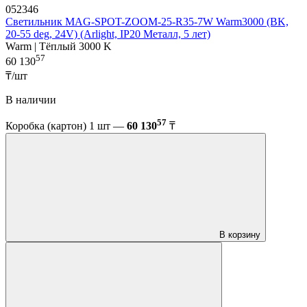
052346
Светильник MAG-SPOT-ZOOM-25-R35-7W Warm3000 (BK,
20-55 deg, 24V) (Arlight, IP20 Металл, 5 лет)
Warm | Тёплый 3000 K
57
60 130
₸/шт
В наличии
57
Коробка (картон) 1 шт —
60 130
₸
В корзину