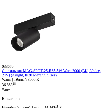
033676
Светильник MAG-SPOT-25-R65-5W Warm3000 (BK, 30 deg,
24V) (Arlight, IP20 Металл, 5 лет)
Warm | Тёплый 3000 K
18
36 863
₸/шт
В наличии
18
Коробка (картон) 1 шт —
36 863
₸