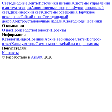
Светодиодные ленты
Источники питания
Системы управления
и автоматизации
Алюминиевые профили
Функциональный
свет
Дизайнерский свет
Системы освещения
Наружное
освещение
Гибкий неон
Светодиодный
декор
Электроустановочные изделия
Светодиоды
Новинки
О компании
О нас
Производство
Новости
Проекты
Информация
Каталоги
Видео
Новинки
Архив вебинаров
Статьи
Вопрос-
ответ
Калькуляторы
Схемы монтажа
Файлы и программы
Покупателям
Контакты
© Разработано в
Arlight
, 2026