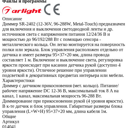
Файлы и программы
Описание
Диммер SR-2402 (12-36V, 96-288W, Metal-Touch) предназначен
для включения и выключения светодиодной ленты и др.
источников света с напряжением питания 12/24/36 В и
мощностью до 96/192/288 Вт с помощью сенсора -
металлического кольца. Он легко монтируется на поверхность
полки или зеркала. Блок управления расположен отдельно от
датчика и имеет размеры 95×37×20 мм, длина провода
составляет 1 м. Включение и выключение света, регулировка
яркости происходит при касании датчика рукой (доступно 4
уровня яркости). Отличное решение при управлении
подсветкой в декоративных предметах интерьера или мебели.
Характеристики
Диммер с датчиком прикосновения (мет. кольцо). Питание/
рабочее напряжение DC 12-36 В, максимальный ток 8 A на
канал, 1 канал, максимальная мощность 96-288 Вт.
Диммирование при прикосновении рукой (4 уровня яркости).
В к-те датчик и блок управления. Габаритные размеры блока
управления (L×W×H) 95×37×20 мм, длина кабеля 1м.
Общие
Артикул
014041