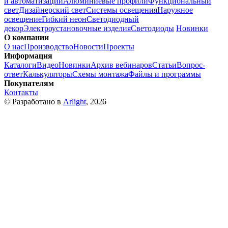
и автоматизации
Алюминиевые профили
Функциональный
свет
Дизайнерский свет
Системы освещения
Наружное
освещение
Гибкий неон
Светодиодный
декор
Электроустановочные изделия
Светодиоды
Новинки
О компании
О нас
Производство
Новости
Проекты
Информация
Каталоги
Видео
Новинки
Архив вебинаров
Статьи
Вопрос-
ответ
Калькуляторы
Схемы монтажа
Файлы и программы
Покупателям
Контакты
© Разработано в
Arlight
, 2026