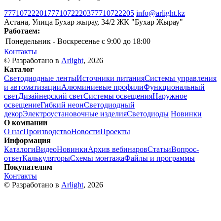
77710722201
77710722203
77710722205
info@arlight.kz
Астана, Улица Бухар жырау, 34/2 ЖК "Бухар Жырау"
Работаем:
Понедельник - Воскресенье
c 9:00 до 18:00
Контакты
© Разработано в
Arlight
, 2026
Каталог
Светодиодные ленты
Источники питания
Системы управления
и автоматизации
Алюминиевые профили
Функциональный
свет
Дизайнерский свет
Системы освещения
Наружное
освещение
Гибкий неон
Светодиодный
декор
Электроустановочные изделия
Светодиоды
Новинки
О компании
О нас
Производство
Новости
Проекты
Информация
Каталоги
Видео
Новинки
Архив вебинаров
Статьи
Вопрос-
ответ
Калькуляторы
Схемы монтажа
Файлы и программы
Покупателям
Контакты
© Разработано в
Arlight
, 2026