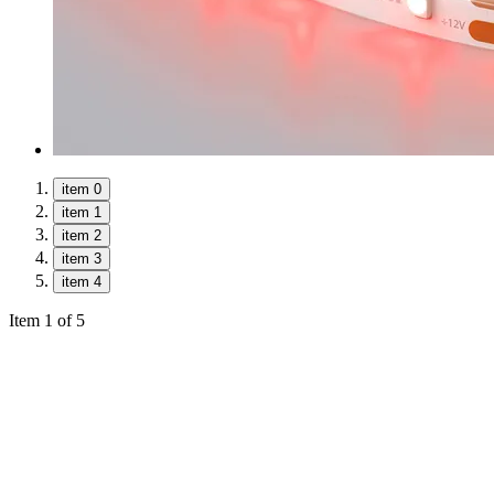
item 0
item 1
item 2
item 3
item 4
Item 1 of 5