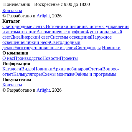
Понедельник - Воскресенье
c 9:00 до 18:00
Контакты
© Разработано в
Arlight
, 2026
Каталог
Светодиодные ленты
Источники питания
Системы управления
и автоматизации
Алюминиевые профили
Функциональный
свет
Дизайнерский свет
Системы освещения
Наружное
освещение
Гибкий неон
Светодиодный
декор
Электроустановочные изделия
Светодиоды
Новинки
О компании
О нас
Производство
Новости
Проекты
Информация
Каталоги
Видео
Новинки
Архив вебинаров
Статьи
Вопрос-
ответ
Калькуляторы
Схемы монтажа
Файлы и программы
Покупателям
Контакты
© Разработано в
Arlight
, 2026