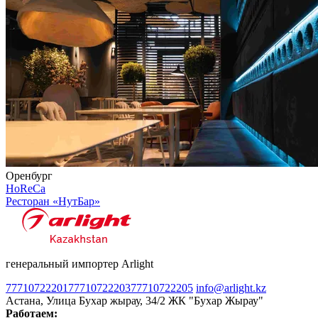
Оренбург
HoReCa
Ресторан «НутБар»
генеральный импортер Arlight
77710722201
77710722203
77710722205
info@arlight.kz
Астана, Улица Бухар жырау, 34/2 ЖК "Бухар Жырау"
Работаем: