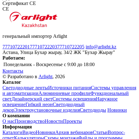
Сертификат CE
CE
генеральный импортер Arlight
77710722201
77710722203
77710722205
info@arlight.kz
Астана, Улица Бухар жырау, 34/2 ЖК "Бухар Жырау"
Работаем:
Понедельник - Воскресенье
c 9:00 до 18:00
Контакты
© Разработано в
Arlight
, 2026
Каталог
Светодиодные ленты
Источники питания
Системы управления
и автоматизации
Алюминиевые профили
Функциональный
свет
Дизайнерский свет
Системы освещения
Наружное
освещение
Гибкий неон
Светодиодный
декор
Электроустановочные изделия
Светодиоды
Новинки
О компании
О нас
Производство
Новости
Проекты
Информация
Каталоги
Видео
Новинки
Архив вебинаров
Статьи
Вопрос-
ответ
Калькуляторы
Схемы монтажа
Файлы и программы