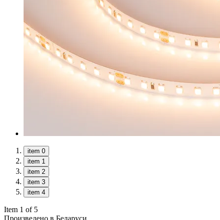
item 0
item 1
item 2
item 3
item 4
Item 1 of 5
Произведено в Беларуси