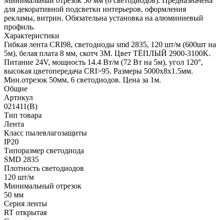
Минимальный отрезок 50 мм (6 светодиодов). Предназначена
для декоративной подсветки интерьеров, оформления
рекламы, витрин. Обязательна установка на алюминиевый
профиль.
Характеристики
Гибкая лента CRI98, светодиоды smd 2835, 120 шт/м (600шт на
5м), белая плата 8 мм, скотч 3М. Цвет ТЁПЛЫЙ 2900-3100K.
Питание 24V, мощность 14.4 Вт/м (72 Вт на 5м), угол 120°,
высокая цветопередача CRI>95. Размеры 5000х8x1.5мм.
Мин.отрезок 50мм, 6 светодиодов. Цена за 1м.
Общие
Артикул
021411(B)
Тип товара
Лента
Класс пылевлагозащиты
IP20
Типоразмер светодиода
SMD 2835
Плотность светодиодов
120 шт/м
Минимальный отрезок
50 мм
Серия ленты
RT открытая