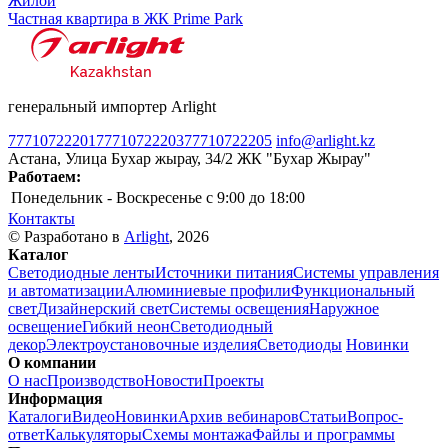
Жилой
Частная квартира в ЖК Prime Park
генеральный импортер Arlight
77710722201
77710722203
77710722205
info@arlight.kz
Астана, Улица Бухар жырау, 34/2 ЖК "Бухар Жырау"
Работаем:
Понедельник - Воскресенье
c 9:00 до 18:00
Контакты
© Разработано в
Arlight
, 2026
Каталог
Светодиодные ленты
Источники питания
Системы управления
и автоматизации
Алюминиевые профили
Функциональный
свет
Дизайнерский свет
Системы освещения
Наружное
освещение
Гибкий неон
Светодиодный
декор
Электроустановочные изделия
Светодиоды
Новинки
О компании
О нас
Производство
Новости
Проекты
Информация
Каталоги
Видео
Новинки
Архив вебинаров
Статьи
Вопрос-
ответ
Калькуляторы
Схемы монтажа
Файлы и программы