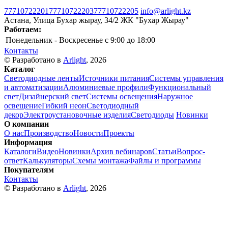
77710722201
77710722203
77710722205
info@arlight.kz
Астана, Улица Бухар жырау, 34/2 ЖК "Бухар Жырау"
Работаем:
Понедельник - Воскресенье
c 9:00 до 18:00
Контакты
© Разработано в
Arlight
, 2026
Каталог
Светодиодные ленты
Источники питания
Системы управления
и автоматизации
Алюминиевые профили
Функциональный
свет
Дизайнерский свет
Системы освещения
Наружное
освещение
Гибкий неон
Светодиодный
декор
Электроустановочные изделия
Светодиоды
Новинки
О компании
О нас
Производство
Новости
Проекты
Информация
Каталоги
Видео
Новинки
Архив вебинаров
Статьи
Вопрос-
ответ
Калькуляторы
Схемы монтажа
Файлы и программы
Покупателям
Контакты
© Разработано в
Arlight
, 2026