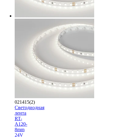
021415(2)
Светодиодная
лента
RT-
A120-
8mm
24V