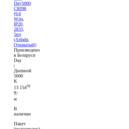
Day5000
CRI98
(9.6
W/m,
IP20,
2835,
5m)
(Arlight,
Открытый)
Произведено
в Беларуси
Day
|
Дневной
5000
K
50
13 154
₸/
м
В
наличии
Пакет
(полиэтилен)