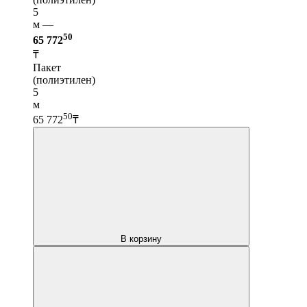
5
м —
50
65 772
₸
Пакет
(полиэтилен)
5
м
50
65 772
₸
В корзину