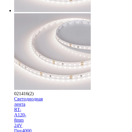
021416(2)
Светодиодная
лента
RT-
A120-
8mm
24V
Day4000