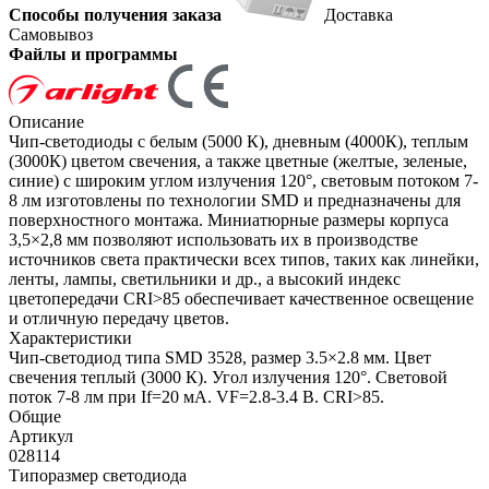
Способы получения заказа
Доставка
Самовывоз
Файлы и программы
Описание
Чип-светодиоды с белым (5000 К), дневным (4000К), теплым
(3000К) цветом свечения, а также цветные (желтые, зеленые,
синие) с широким углом излучения 120°, световым потоком 7-
8 лм изготовлены по технологии SMD и предназначены для
поверхностного монтажа. Миниатюрные размеры корпуса
3,5×2,8 мм позволяют использовать их в производстве
источников света практически всех типов, таких как линейки,
ленты, лампы, светильники и др., а высокий индекс
цветопередачи CRI>85 обеспечивает качественное освещение
и отличную передачу цветов.
Характеристики
Чип-светодиод типа SMD 3528, размер 3.5×2.8 мм. Цвет
свечения теплый (3000 К). Угол излучения 120°. Световой
поток 7-8 лм при If=20 мА. VF=2.8-3.4 В. CRI>85.
Общие
Артикул
028114
Типоразмер светодиода