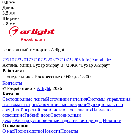
0.8 мм
Длина
3.5 мм
Ширина
2.8 мм
генеральный импортер Arlight
77710722201
77710722203
77710722205
info@arlight.kz
Астана, Улица Бухар жырау, 34/2 ЖК "Бухар Жырау"
Работаем:
Понедельник - Воскресенье
c 9:00 до 18:00
Контакты
© Разработано в
Arlight
, 2026
Каталог
Светодиодные ленты
Источники питания
Системы управления
и автоматизации
Алюминиевые профили
Функциональный
свет
Дизайнерский свет
Системы освещения
Наружное
освещение
Гибкий неон
Светодиодный
декор
Электроустановочные изделия
Светодиоды
Новинки
О компании
О нас
Производство
Новости
Проекты