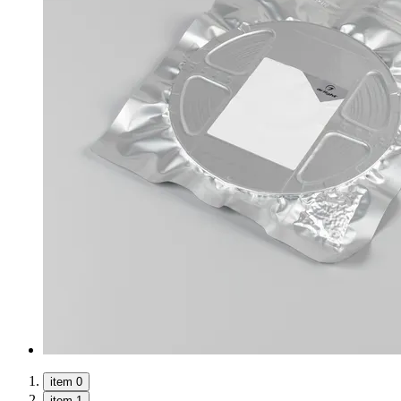
item 0
item 1