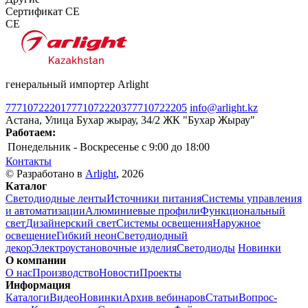
Сертификат CE
CE
генеральный импортер Arlight
77710722201
77710722203
77710722205
info@arlight.kz
Астана, Улица Бухар жырау, 34/2 ЖК "Бухар Жырау"
Работаем:
Понедельник - Воскресенье
c 9:00 до 18:00
Контакты
© Разработано в
Arlight
, 2026
Каталог
Светодиодные ленты
Источники питания
Системы управления
и автоматизации
Алюминиевые профили
Функциональный
свет
Дизайнерский свет
Системы освещения
Наружное
освещение
Гибкий неон
Светодиодный
декор
Электроустановочные изделия
Светодиоды
Новинки
О компании
О нас
Производство
Новости
Проекты
Информация
Каталоги
Видео
Новинки
Архив вебинаров
Статьи
Вопрос-