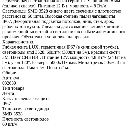
Герметичная светодиодная лента серии LUX шириной 8 мм
(силикон сверху). Питание 12 В и мощность 4.8 Вт/м.
Светодиоды SMD 3528 синего цвета свечения с плотностью
расстановки 60 шт/м. Высокая степень пылевлагозащиты
IP67. Декоративная подсветка потолков, ниш, стен, арок,
рабочих зон кухни. Идеальна для создания световых линий с
равномерной засветкой и светильников на базе алюминиевого
профиля. Обязательна установка на профиль.
Характеристики
Гибкая лента LUX, герметичная IP67 (в силиконой трубке),
светодиоды smd 3528, 60шт/м (300шт на 5м), красный скотч
3М. Цвет СИНИЙ . Питание 12V, мощность 4.8 Вт/м (24 Вт на
5м), угол 120°. Размеры 5000х11x5мм. Мин.отрезок 50мм, 3 шт
светодиода. Пакет 5м. Цена за 1м.
Общие
Артикул
032839
Тип товара
Лента
Класс пылевлагозащиты
IP67
Типоразмер светодиода
SMD 3528
Плотность светодиодов
60 шт/м