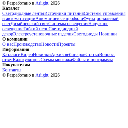
© Разработано в
Arlight
, 2026
Каталог
Светодиодные ленты
Источники питания
Системы управления
и автоматизации
Алюминиевые профили
Функциональный
свет
Дизайнерский свет
Системы освещения
Наружное
освещение
Гибкий неон
Светодиодный
декор
Электроустановочные изделия
Светодиоды
Новинки
О компании
О нас
Производство
Новости
Проекты
Информация
Каталоги
Видео
Новинки
Архив вебинаров
Статьи
Вопрос-
ответ
Калькуляторы
Схемы монтажа
Файлы и программы
Покупателям
Контакты
© Разработано в
Arlight
, 2026