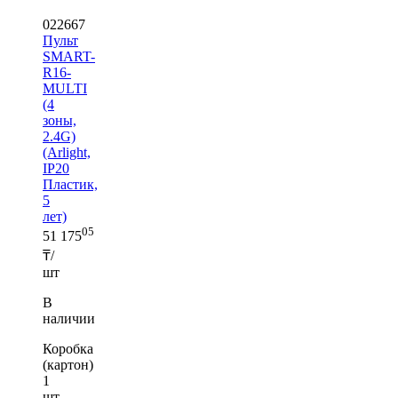
022667
Пульт
SMART-
R16-
MULTI
(4
зоны,
2.4G)
(Arlight,
IP20
Пластик,
5
лет)
05
51 175
₸/
шт
В
наличии
Коробка
(картон)
1
шт —