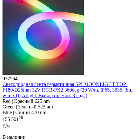
037564
Светодиодная лента герметичная SPI-MOONLIGHT-TOP-
F180-D25mm 12V RGB-PX2 360deg (20 W/m, IP65, 3535, 3m,
wire x1) (Arlight, Вывод прямой, 3 года)
Red | Красный 625 nm
Green | Зелёный 525 nm
Blue | Синий 470 nm
28
155 501
₸/м
В наличии