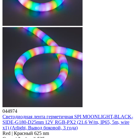
044974
Светодиодная лента герметичная SPI MOONLIGHT-BLACK-
SIDE-G180-D25mm 12V RGB-PX2 (21.6 W/m, IP65, 5m, wire
x1) (Arlight, Вывод боковой, 3 года)
Red | Красный 625 nm