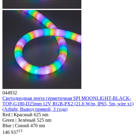
044932
Светодиодная лента герметичная SPI MOONLIGHT-BLACK-
TOP-G180-D25mm 12V RGB-PX2 (21.6 W/m, IP65, 5m, wire x1)
(Arlight, Вывод прямой, 3 года)
Red | Красный 625 nm
Green | Зелёный 525 nm
Blue | Синий 470 nm
13
146 937