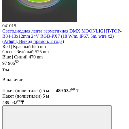
041015
Светодиодная лента герметичная DMX MOONLIGHT-TOP-
B84-13x12mm 24V RGB-PX7 (18 W/m, IP67, 5m, wire x2)
(Arlight, Вывод прямой, 2 года)
Red | Красный 625 nm
Green | Зелёный 525 nm
Blue | Синий 470 nm
52
97 906
₸/м
В наличии
60
Пакет (полиэтилен) 5 м —
489 532
₸
Пакет (полиэтилен) 5 м
60
489 532
₸