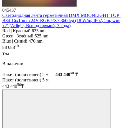
045437
Светодиодная лента герметичная DMX MOONLIGHT-TOP-
B84-16x15mm 24V RGB-PX7 360deg (18 W/m, IP67, 5m, wire
x2) (Arlight, Вывод прямой, 3 года)
Red | Красный 625 nm
Green | Зелёный 525 nm
Blue | Синий 470 nm
10
88 688
₸/м
В наличии
50
Пакет (полиэтилен) 5 м —
443 440
₸
Пакет (полиэтилен) 5 м
50
443 440
₸