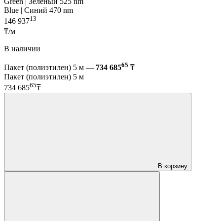
Green | Зелёный 525 nm
Blue | Синий 470 nm
13
146 937
₸/м
В наличии
65
Пакет (полиэтилен) 5 м —
734 685
₸
Пакет (полиэтилен) 5 м
65
734 685
₸
В корзину