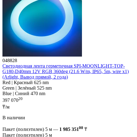
048828
Светодиодная лента герметичная SPI-MOONLIGHT-TOP-
G180-D40mm 12V RGB 360deg (21.6 W/m, IP65, 5m, wire x1)
(Arlight, Вывод прямой, 2 года)
Red | Красный 625 nm
Green | Зелёный 525 nm
Blue | Синий 470 nm
20
397 070
₸/м
В наличии
00
Пакет (полиэтилен) 5 м —
1 985 351
₸
Пакет (полиэтилен) 5 м