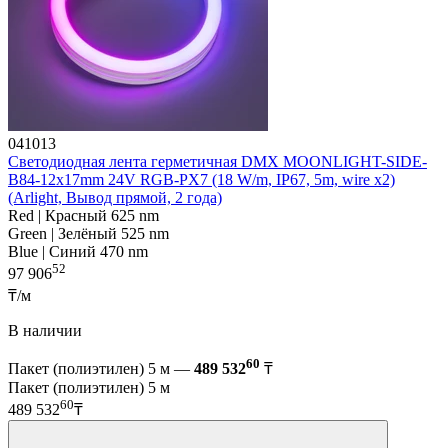
041013
Светодиодная лента герметичная DMX MOONLIGHT-SIDE-
B84-12x17mm 24V RGB-PX7 (18 W/m, IP67, 5m, wire x2)
(Arlight, Вывод прямой, 2 года)
Red | Красный 625 nm
Green | Зелёный 525 nm
Blue | Синий 470 nm
52
97 906
₸/м
В наличии
60
Пакет (полиэтилен) 5 м —
489 532
₸
Пакет (полиэтилен) 5 м
60
489 532
₸