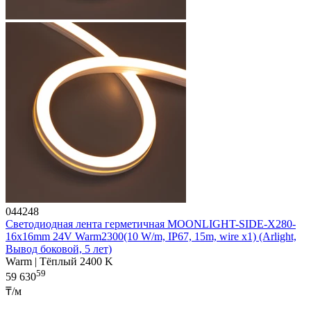
044248
Светодиодная лента герметичная MOONLIGHT-SIDE-X280-
16x16mm 24V Warm2300(10 W/m, IP67, 15m, wire x1) (Arlight,
Вывод боковой, 5 лет)
Warm | Тёплый 2400 K
59
59 630
₸/м