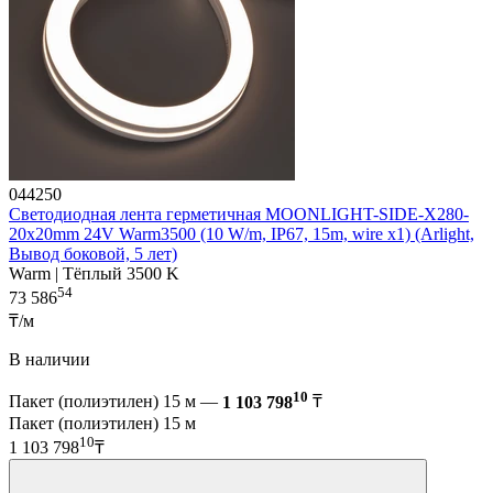
044250
Светодиодная лента герметичная MOONLIGHT-SIDE-X280-
20x20mm 24V Warm3500 (10 W/m, IP67, 15m, wire x1) (Arlight,
Вывод боковой, 5 лет)
Warm | Тёплый 3500 K
54
73 586
₸/м
В наличии
10
Пакет (полиэтилен) 15 м —
1 103 798
₸
Пакет (полиэтилен) 15 м
10
1 103 798
₸