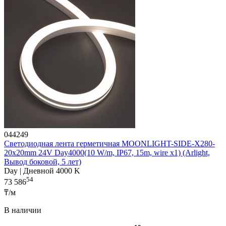
044249
Светодиодная лента герметичная MOONLIGHT-SIDE-X280-
20x20mm 24V Day4000(10 W/m, IP67, 15m, wire x1) (Arlight,
Вывод боковой, 5 лет)
Day | Дневной 4000 K
54
73 586
₸/м
В наличии