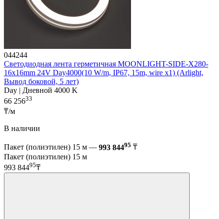
044244
Светодиодная лента герметичная MOONLIGHT-SIDE-X280-
16x16mm 24V Day4000(10 W/m, IP67, 15m, wire x1) (Arlight,
Вывод боковой, 5 лет)
Day | Дневной 4000 K
33
66 256
₸/м
В наличии
95
Пакет (полиэтилен) 15 м —
993 844
₸
Пакет (полиэтилен) 15 м
95
993 844
₸