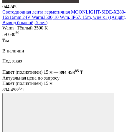
044245
Светодиодная лента герметичная MOONLIGHT-SIDE-X280-
16x16mm 24V Warm3500(10 W/m, IP67, 15m, wire x1) (Arlight,
Вывод боковой, 5 лет)
Warm | Тёплый 3500 K
59
59 630
₸/м
В наличии
Под заказ
85
Пакет (полиэтилен) 15 м —
894 458
₸
Актуальная цена по запросу
Пакет (полиэтилен) 15 м
85
894 458
₸