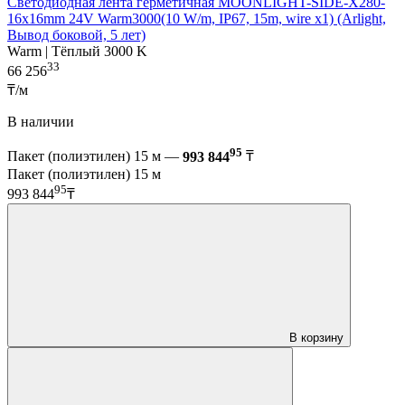
Светодиодная лента герметичная MOONLIGHT-SIDE-X280-
16x16mm 24V Warm3000(10 W/m, IP67, 15m, wire x1) (Arlight,
Вывод боковой, 5 лет)
Warm | Тёплый 3000 K
33
66 256
₸/м
В наличии
95
Пакет (полиэтилен) 15 м —
993 844
₸
Пакет (полиэтилен) 15 м
95
993 844
₸
В корзину