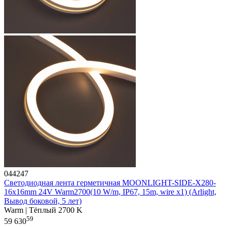
044247
Светодиодная лента герметичная MOONLIGHT-SIDE-X280-
16x16mm 24V Warm2700(10 W/m, IP67, 15m, wire x1) (Arlight,
Вывод боковой, 5 лет)
Warm | Тёплый 2700 K
59
59 630