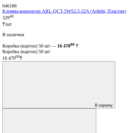
046186
Клемма-коннектор ARL-QCT-5WS2.5-32A (Arlight, Пластик)
40
329
₸/шт
В наличии
00
Коробка (картон) 50 шт —
16 470
₸
Коробка (картон) 50 шт
00
16 470
₸
В корзину