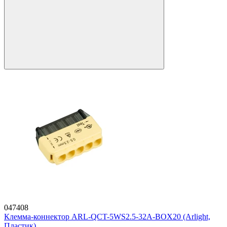
047408
Клемма-коннектор ARL-QCT-5WS2.5-32A-BOX20 (Arlight,
Пластик)