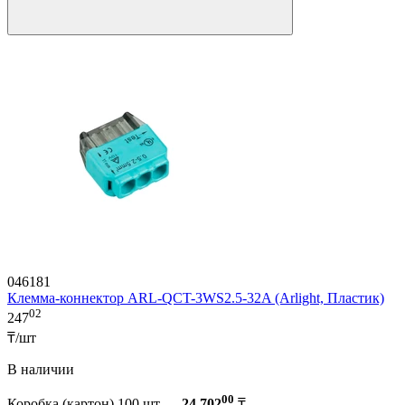
046181
Клемма-коннектор ARL-QCT-3WS2.5-32A (Arlight, Пластик)
02
247
₸/шт
В наличии
00
Коробка (картон) 100 шт —
24 702
₸