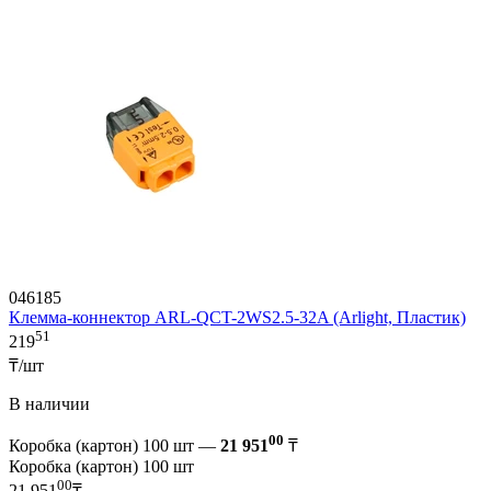
046185
Клемма-коннектор ARL-QCT-2WS2.5-32A (Arlight, Пластик)
51
219
₸/шт
В наличии
00
Коробка (картон) 100 шт —
21 951
₸
Коробка (картон) 100 шт
00
21 951
₸