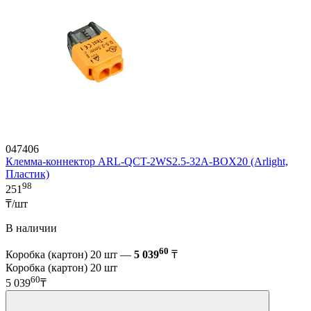
047406
Клемма-коннектор ARL-QCT-2WS2.5-32A-BOX20 (Arlight,
Пластик)
98
251
₸/шт
В наличии
60
Коробка (картон) 20 шт —
5 039
₸
Коробка (картон) 20 шт
60
5 039
₸