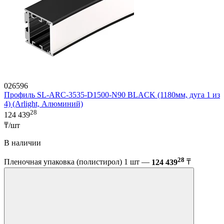
026596
Профиль SL-ARC-3535-D1500-N90 BLACK (1180мм, дуга 1 из
4) (Arlight, Алюминий)
28
124 439
₸/шт
В наличии
28
Пленочная упаковка (полистирол) 1 шт —
124 439
₸