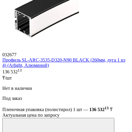
032677
Профиль SL-ARC-3535-D320-N90 BLACK (260мм, дуга 1 из
4) (Arlight, Алюминий)
13
136 532
₸/шт
Нет в наличии
Под заказ
13
Пленочная упаковка (полистирол) 1 шт —
136 532
₸
Актуальная цена по запросу