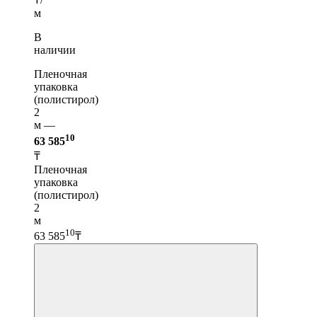
м
В
наличии
Пленочная
упаковка
(полистирол)
2
м —
10
63 585
₸
Пленочная
упаковка
(полистирол)
2
м
10
63 585
₸