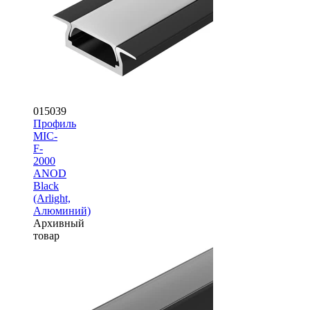
015039
Профиль
MIC-
F-
2000
ANOD
Black
(Arlight,
Алюминий)
Архивный
товар