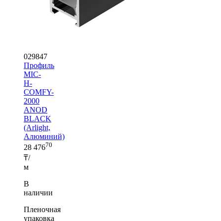
029847
Профиль
MIC-
H-
COMFY-
2000
ANOD
BLACK
(Arlight,
Алюминий)
70
28 476
₸/
м
В
наличии
Пленочная
упаковка