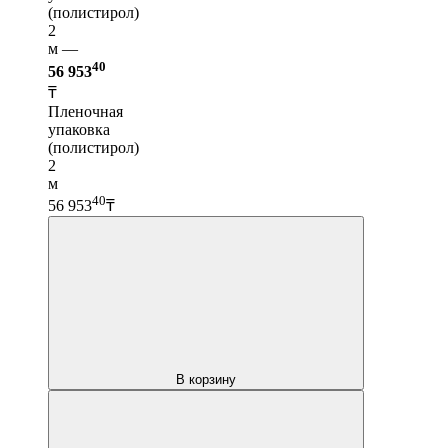
(полистирол)
2
м —
40
56 953
₸
Пленочная
упаковка
(полистирол)
2
м
40
56 953
₸
В корзину