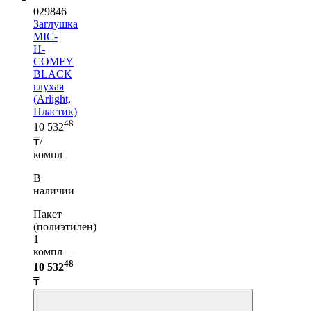
029846
Заглушка
MIC-
H-
COMFY
BLACK
глухая
(Arlight,
Пластик)
48
10 532
₸/
компл
В
наличии
Пакет
(полиэтилен)
1
компл —
48
10 532
₸