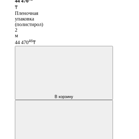
44 470
₸
Пленочная
упаковка
(полистирол)
2
м
46
44 470
₸
В корзину