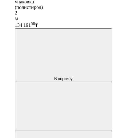
упаковка
(полистирол)
2
м
58
134 191
₸
В корзину