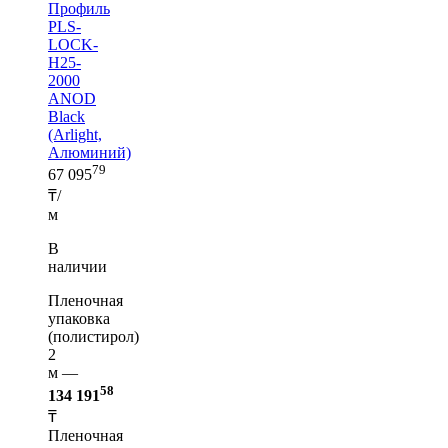
Профиль
PLS-
LOCK-
H25-
2000
ANOD
Black
(Arlight,
Алюминий)
79
67 095
₸/
м
В
наличии
Пленочная
упаковка
(полистирол)
2
м —
58
134 191
₸
Пленочная