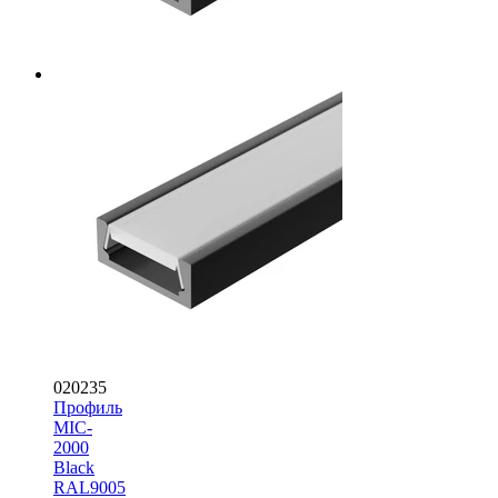
020235
Профиль
MIC-
2000
Black
RAL9005