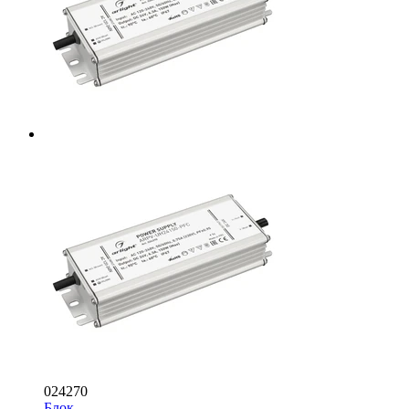
024270
Блок