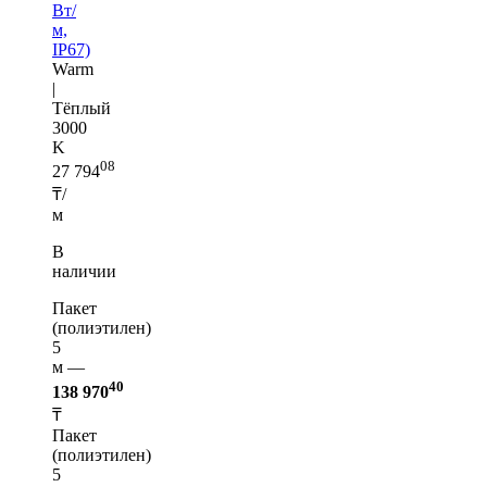
Вт/
м,
IP67)
Warm
|
Тёплый
3000
K
08
27 794
₸/
м
В
наличии
Пакет
(полиэтилен)
5
м —
40
138 970
₸
Пакет
(полиэтилен)
5