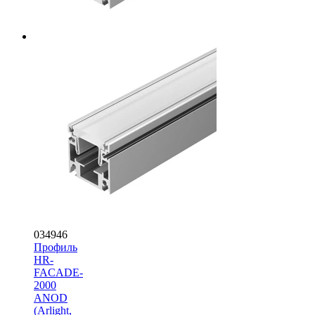
034946
Профиль
HR-
FACADE-
2000
ANOD
(Arlight,