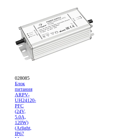
028085
Блок
питания
ARPV-
UH24120-
PFC
(24V,
5.0A,
120W)
(Arlight,
IP67