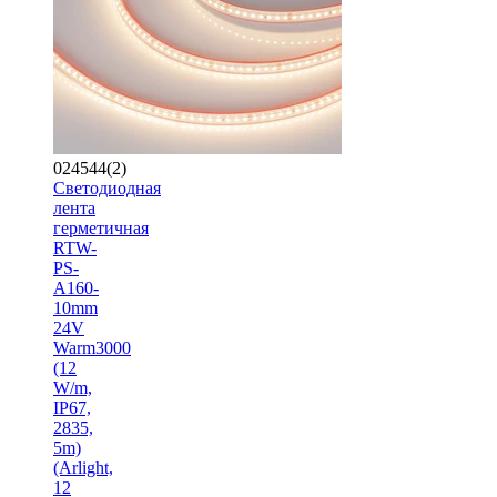
024544(2)
Светодиодная
лента
герметичная
RTW-
PS-
A160-
10mm
24V
Warm3000
(12
W/m,
IP67,
2835,
5m)
(Arlight,
12