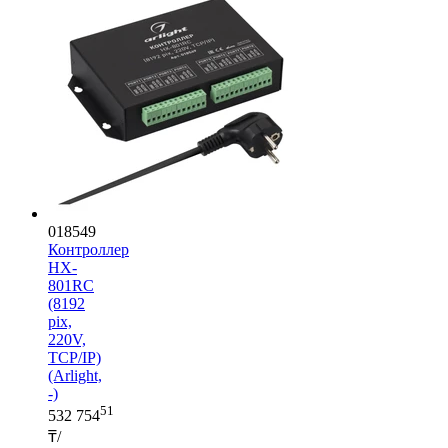
018549
Контроллер
HX-
801RC
(8192
pix,
220V,
TCP/IP)
(Arlight,
-)
51
532 754
₸/