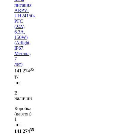
питания
ARPV-
UH24150-
PFC
(24V,
6.3A,
150W)
(Arlight,
IP67
Металл,
7
лет)
35
141 274
₸/
шт
В
наличии
Коробка
(картон)
1
шт —
35
141 274