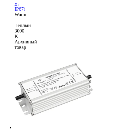
м,
IP67)
Warm
|
Тёплый
3000
K
Архивный
товар