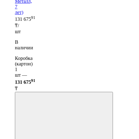
Металл,
7
лет)
91
131 675
₸/
шт
В
наличии
Коробка
(картон)
1
шт —
91
131 675
₸