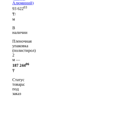
Алюминий)
03
93 622
₸/
м
В
наличии
Пленочная
упаковка
(полистирол)
2
м —
06
187 244
₸
Статус
товара:
под
заказ