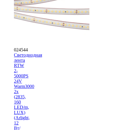
024544
Светодиодная
лента
RTW
2-
5000PS
24V
Warm3000
2x
(2835,
160
LED/m,
LUX)
(Arlight,
12
Вт/