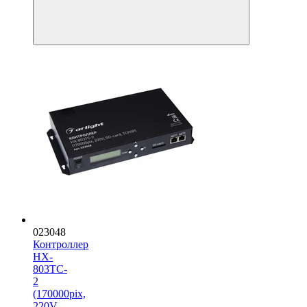
023048
Контроллер
HX-
803TC-
2
(170000pix,
220V,