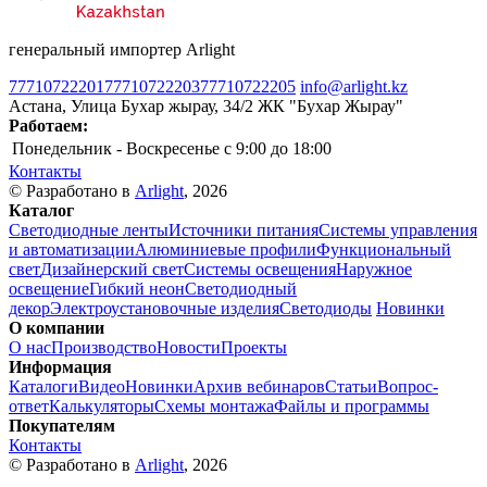
генеральный импортер Arlight
77710722201
77710722203
77710722205
info@arlight.kz
Астана, Улица Бухар жырау, 34/2 ЖК "Бухар Жырау"
Работаем:
Понедельник - Воскресенье
c 9:00 до 18:00
Контакты
© Разработано в
Arlight
, 2026
Каталог
Светодиодные ленты
Источники питания
Системы управления
и автоматизации
Алюминиевые профили
Функциональный
свет
Дизайнерский свет
Системы освещения
Наружное
освещение
Гибкий неон
Светодиодный
декор
Электроустановочные изделия
Светодиоды
Новинки
О компании
О нас
Производство
Новости
Проекты
Информация
Каталоги
Видео
Новинки
Архив вебинаров
Статьи
Вопрос-
ответ
Калькуляторы
Схемы монтажа
Файлы и программы
Покупателям
Контакты
© Разработано в
Arlight
, 2026