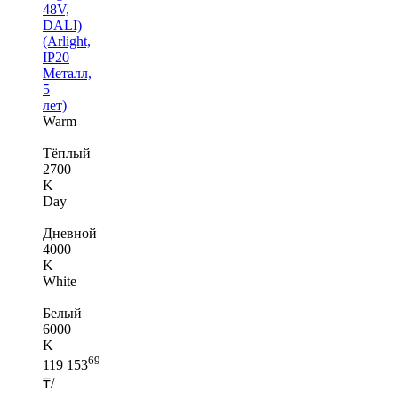
48V,
DALI)
(Arlight,
IP20
Металл,
5
лет)
Warm
|
Тёплый
2700
K
Day
|
Дневной
4000
K
White
|
Белый
6000
K
69
119 153
₸/