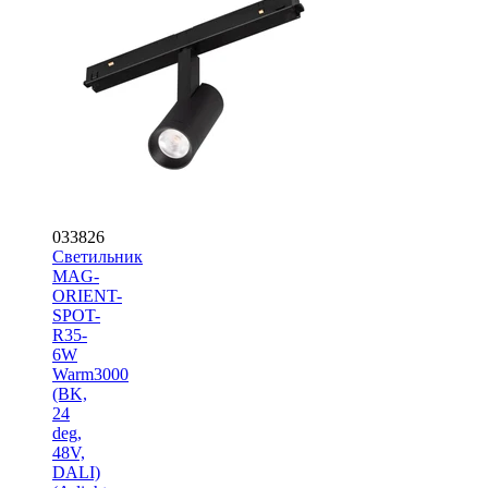
033826
Светильник
MAG-
ORIENT-
SPOT-
R35-
6W
Warm3000
(BK,
24
deg,
48V,
DALI)