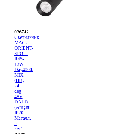
036742
Светильник
MAG-
ORIENT-
SPOT-
R45-
12W
Day4000-
MIX
(BK,
24
deg,
48V,
DALI)
(Arlight,
IP20
Металл,
5
лет)