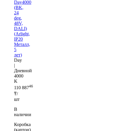
Day4000
(BK,
24
deg,
48V,
DALI)
(Arlight,
IP20
Металл,
5
лет)
Day
|
Дневной
4000
K
46
110 887
₸/
шт
В
наличии
Коробка
(картон)