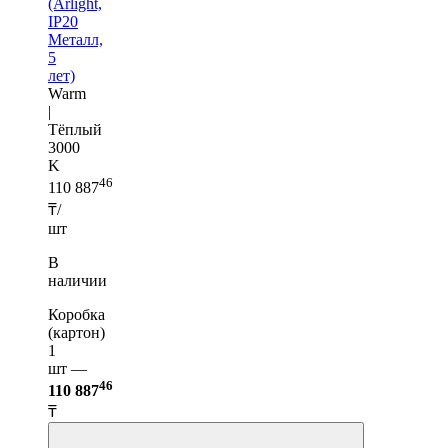
(Arlight,
IP20
Металл,
5
лет)
Warm
|
Тёплый
3000
K
46
110 887
₸/
шт
В
наличии
Коробка
(картон)
1
шт —
46
110 887
₸