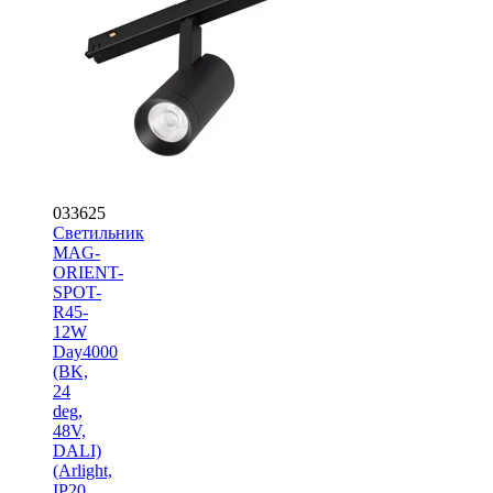
033625
Светильник
MAG-
ORIENT-
SPOT-
R45-
12W
Day4000
(BK,
24
deg,
48V,
DALI)
(Arlight,
IP20