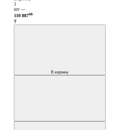
1
шт —
46
110 887
₸
В корзину