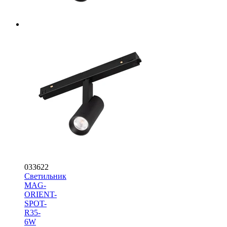
033622
Светильник
MAG-
ORIENT-
SPOT-
R35-
6W