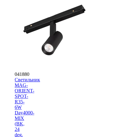
041880
Светильник
MAG-
ORIENT-
SPOT-
R35-
6W
Day4000-
MIX
(BK,
24
deg,