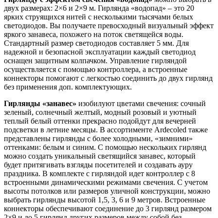
двух размерах: 2×6 и 2×9 м. Гирлянда «водопад» – это 20
ярких струящихся нитей с несколькими тысячами белых
светодиодов. Вы получаете превосходный визуальный эффект
яркого занавеса, похожего на поток светящейся воды.
Стандартный размер светодиодов составляет 5 мм. Для
надежной и безопасной эксплуатации каждый светодиод
оснащен защитным колпачком. Управление гирляндой
осуществляется с помощью контроллера, а встроенные
коннекторы помогают с легкостью соединить до двух гирлянд
без применения доп. комплектующих.
Гирлянды «занавес»
изобилуют цветами свечения: сочный
зеленый, солнечный желтый, модный розовый и уютный
теплый белый оттенки прекрасно подойдут для вечерней
подсветки в летние месяцы. В ассортименте Ardecoled также
представлены гирлянды с более холодными, «зимними»
оттенками: белым и синим. С помощью нескольких гирлянд
можно создать уникальный светящийся занавес, который
будет притягивать взгляды посетителей и создавать ауру
праздника. В комплекте с гирляндой идет контроллер с 8
встроенными динамическими режимами свечения. С учетом
высоты потолков или размеров уличной конструкции, можно
выбрать гирлянды высотой 1,5, 3, 6 и 9 метров. Встроенные
коннекторы обеспечивают соединение до 3 гирлянд размером
2×9 и до 5 гирлянд других размеров между собой без