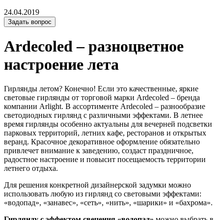
24.04.2019
Задать вопрос
Ardecoled – разноцветное
настроение лета
Гирлянды летом? Конечно! Если это качественные, яркие
световые гирлянды от торговой марки Ardecoled – бренда
компании Arlight. В ассортименте Ardecoled – разнообразие
светодиодных гирлянд с различными эффектами. В летнее
время гирлянды особенно актуальны для вечерней подсветки
парковых территорий, летних кафе, ресторанов и открытых
веранд. Красочное декоративное оформление обязательно
привлечет внимание к заведению, создаст праздничное,
радостное настроение и повысит посещаемость территории
летнего отдыха.
Для решения конкретной дизайнерской задумки можно
использовать любую из гирлянд со световыми эффектами:
«водопад», «занавес», «сеть», «нить», «шарики» и «бахрома».
Гирлянду с эффектом свечения «водопад»
можно выбрать в