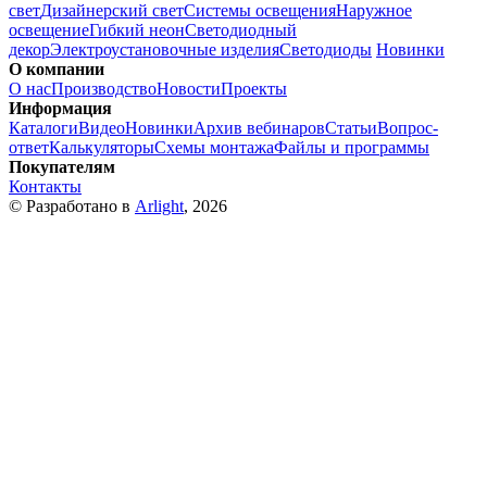
свет
Дизайнерский свет
Системы освещения
Наружное
освещение
Гибкий неон
Светодиодный
декор
Электроустановочные изделия
Светодиоды
Новинки
О компании
О нас
Производство
Новости
Проекты
Информация
Каталоги
Видео
Новинки
Архив вебинаров
Статьи
Вопрос-
ответ
Калькуляторы
Схемы монтажа
Файлы и программы
Покупателям
Контакты
© Разработано в
Arlight
, 2026