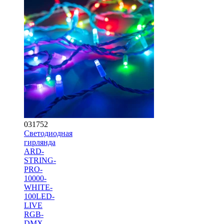
031752
Светодиодная
гирлянда
ARD-
STRING-
PRO-
10000-
WHITE-
100LED-
LIVE
RGB-
DMX