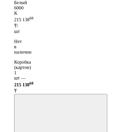
Белый
6000
K
68
215 138
₸/
шт
Нет
в
наличии
Коробка
(картон)
1
шт —
68
215 138
₸