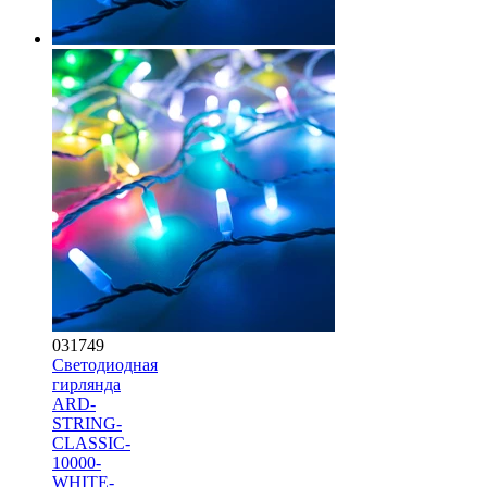
031749
Светодиодная
гирлянда
ARD-
STRING-
CLASSIC-
10000-
WHITE-