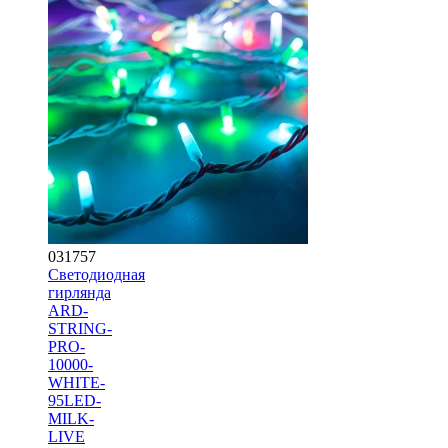
031757
Светодиодная
гирлянда
ARD-
STRING-
PRO-
10000-
WHITE-
95LED-
MILK-
LIVE