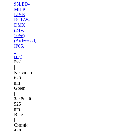
95LED-
MILK-
LIVE
RGBW-
DMX
(24V,
10W)
(Ardecoled,
IP65,
1
год)
Red
|
Красный
625
nm
Green
|
Зелёный
525
nm
Blue
|
Синий
470