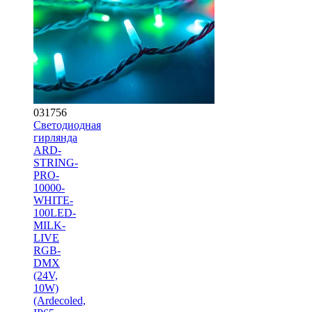
031756
Светодиодная
гирлянда
ARD-
STRING-
PRO-
10000-
WHITE-
100LED-
MILK-
LIVE
RGB-
DMX
(24V,
10W)
(Ardecoled,