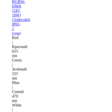
RGBW-
DMX
(24V,
10W)
(Ardecoled,
IP65,
2
года)
Red
|
Красный
625
nm
Green
|
Зелёный
525
nm
Blue
|
Синий
470
nm
White
|