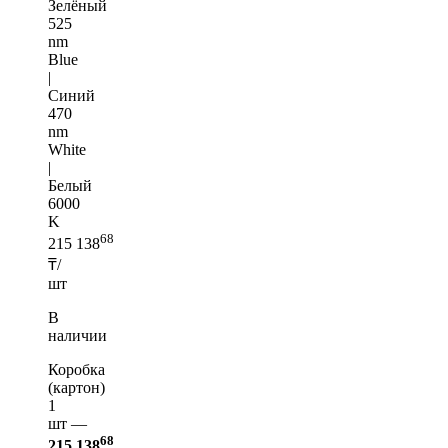
Зелёный
525
nm
Blue
|
Синий
470
nm
White
|
Белый
6000
K
68
215 138
₸/
шт
В
наличии
Коробка
(картон)
1
шт —
68
215 138