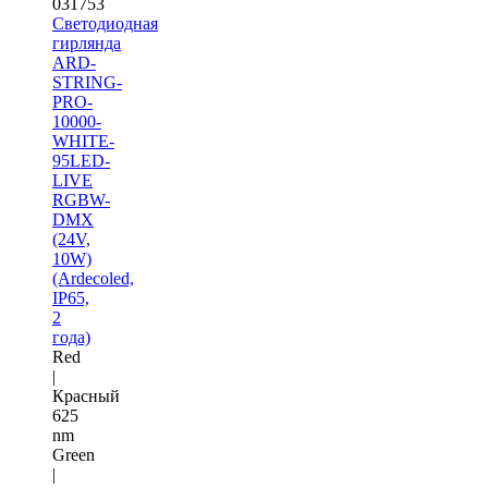
031753
Светодиодная
гирлянда
ARD-
STRING-
PRO-
10000-
WHITE-
95LED-
LIVE
RGBW-
DMX
(24V,
10W)
(Ardecoled,
IP65,
2
года)
Red
|
Красный
625
nm
Green
|