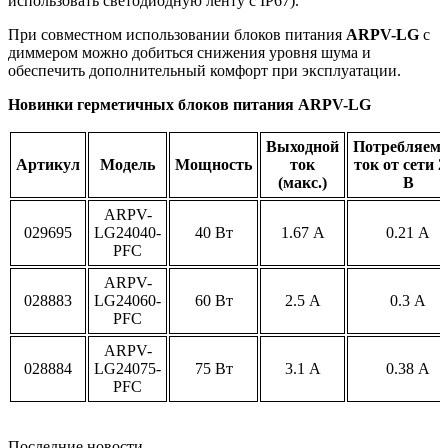
использовать светодиодную ленту с IP67).
При совместном использовании блоков питания
ARPV-LG
с
диммером можно добиться снижения уровня шума и
обеспечить дополнительный комфорт при эксплуатации.
Новинки герметичных блоков питания ARPV-LG
Выходной
Потребляем
Артикул
Модель
Мощность
ток
ток от сети 2
(макс.)
В
ARPV-
029695
LG24040-
40 Вт
1.67 А
0.21 А
PFC
ARPV-
028883
LG24060-
60 Вт
2.5 А
0.3 А
PFC
ARPV-
028884
LG24075-
75 Вт
3.1 А
0.38 А
PFC
Последние новости