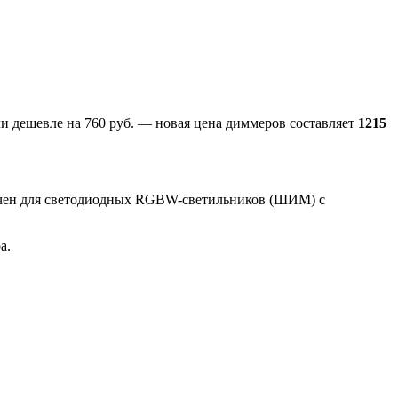
али дешевле на 760 руб. — новая цена диммеров составляет
1215
ачен для светодиодных RGBW-светильников (ШИМ) с
а.