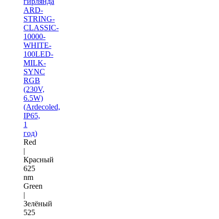
гирлянда
ARD-
STRING-
CLASSIC-
10000-
WHITE-
100LED-
MILK-
SYNC
RGB
(230V,
6.5W)
(Ardecoled,
IP65,
1
год)
Red
|
Красный
625
nm
Green
|
Зелёный
525