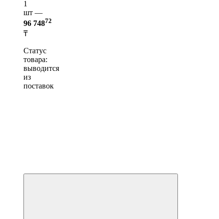
1
шт —
72
96 748
₸
Статус
товара:
выводится
из
поставок