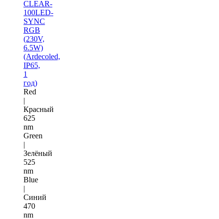
CLEAR-
100LED-
SYNC
RGB
(230V,
6.5W)
(Ardecoled,
IP65,
1
год)
Red
|
Красный
625
nm
Green
|
Зелёный
525
nm
Blue
|
Синий
470
nm