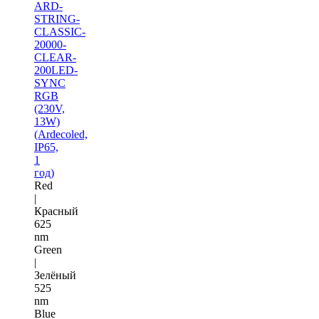
ARD-
STRING-
CLASSIC-
20000-
CLEAR-
200LED-
SYNC
RGB
(230V,
13W)
(Ardecoled,
IP65,
1
год)
Red
|
Красный
625
nm
Green
|
Зелёный
525
nm
Blue