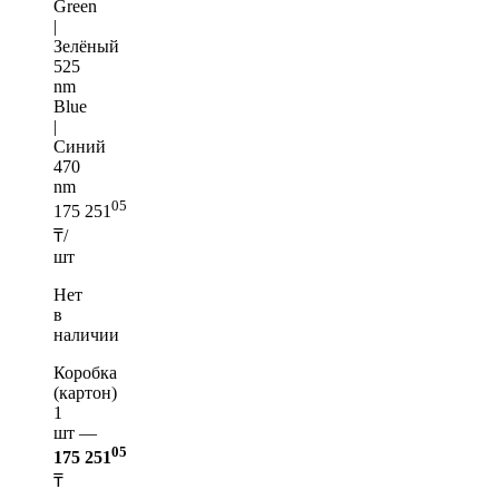
Green
|
Зелёный
525
nm
Blue
|
Синий
470
nm
05
175 251
₸/
шт
Нет
в
наличии
Коробка
(картон)
1
шт —
05
175 251
₸