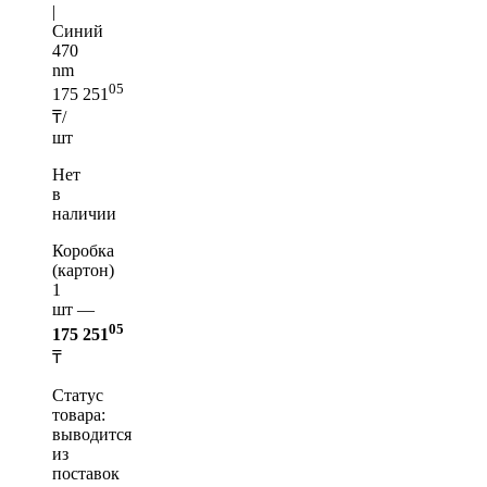
|
Синий
470
nm
05
175 251
₸/
шт
Нет
в
наличии
Коробка
(картон)
1
шт —
05
175 251
₸
Статус
товара:
выводится
из
поставок