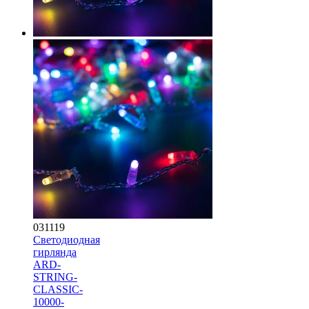
031119
Светодиодная
гирлянда
ARD-
STRING-
CLASSIC-
10000-