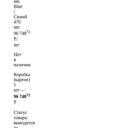
nm
Blue
|
Синий
470
nm
72
96 748
₸/
шт
Нет
в
наличии
Коробка
(картон)
1
шт —
72
96 748
₸
Статус
товара:
выводится
из