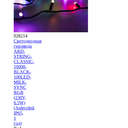
028214
Светодиодная
гирлянда
ARD-
STRING-
CLASSIC-
10000-
BLACK-
100LED-
MILK-
SYNC
RGB
(230V,
6.5W)
(Ardecoled,
IP65,
1
год)