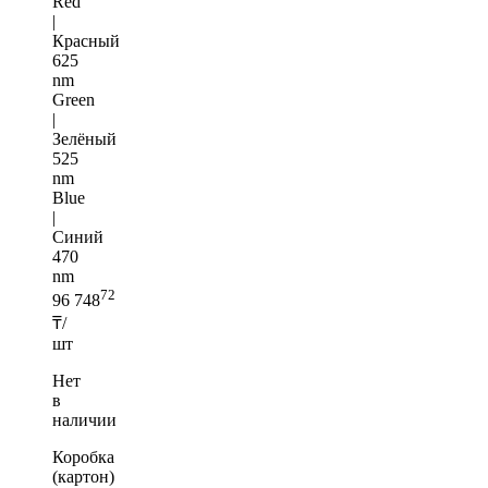
Red
|
Красный
625
nm
Green
|
Зелёный
525
nm
Blue
|
Синий
470
nm
72
96 748
₸/
шт
Нет
в
наличии
Коробка
(картон)