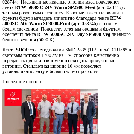
028744). Насыщенные красные оттенки мяса подчеркнет
лента
RTW-5000SC 24V Warm SP2900-Meat
(арт. 028745) с
теплым розоватым свечением. Красные и желтые овощи и
фрукты будут выглядеть аппетитно благодаря ленте
RTW-
5000SC 24V Warm SP3000-Fruit
(арт. 028746) с теплым
белым свечением. Подсветку зеленым овощам и фруктам
обеспечит лента
RTW-5000SC 24V Day SP5000-Veg
дневного
белого свечения (5000 К).
Лента
SHOP
со светодиодами SMD 2835 (112 шт./м), CRI>85 и
световым потоком 1700 лм на 1 м, способна качественно
передавать цвета и равномерно освещать продуктовые
витрины. Стандартная ширина 10 мм позволяет
устанавливать ленту в большинство профилей.
Последние новости