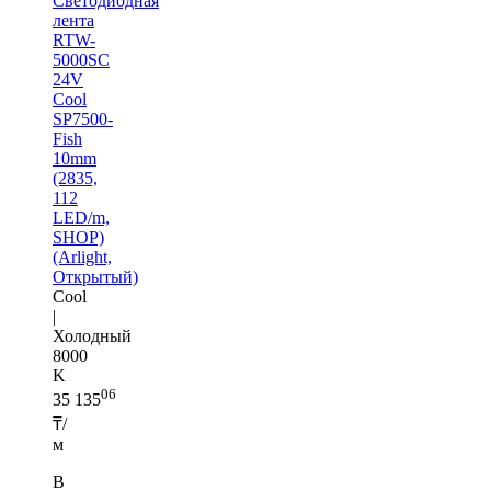
Светодиодная
лента
RTW-
5000SC
24V
Cool
SP7500-
Fish
10mm
(2835,
112
LED/m,
SHOP)
(Arlight,
Открытый)
Cool
|
Холодный
8000
K
06
35 135
₸/
м
В