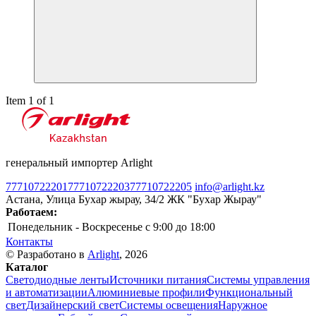
Item 1 of 1
генеральный импортер Arlight
77710722201
77710722203
77710722205
info@arlight.kz
Астана, Улица Бухар жырау, 34/2 ЖК "Бухар Жырау"
Работаем:
Понедельник - Воскресенье
c 9:00 до 18:00
Контакты
© Разработано в
Arlight
, 2026
Каталог
Светодиодные ленты
Источники питания
Системы управления
и автоматизации
Алюминиевые профили
Функциональный
свет
Дизайнерский свет
Системы освещения
Наружное