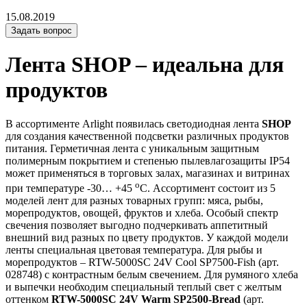
15.08.2019
Задать вопрос
Лента SHOP – идеальна для
продуктов
В ассортименте Arlight появилась светодиодная лента
SHOP
для создания качественной подсветки различных продуктов
питания. Герметичная лента с уникальным защитным
полимерным покрытием и степенью пылевлагозащиты IP54
может применяться в торговых залах, магазинах и витринах
o
при температуре -30… +45
С. Ассортимент состоит из 5
моделей лент для разных товарных групп: мяса, рыбы,
морепродуктов, овощей, фруктов и хлеба. Особый спектр
свечения позволяет выгодно подчеркивать аппетитный
внешний вид разных по цвету продуктов. У каждой модели
ленты специальная цветовая температура. Для рыбы и
морепродуктов – RTW-5000SC 24V Cool SP7500-Fish (арт.
028748) с контрастным белым свечением. Для румяного хлеба
и выпечки необходим специальный теплый свет с желтым
оттенком
RTW-5000SC 24V Warm SP2500-Bread
(арт.