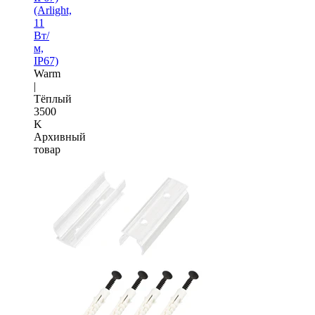
(Arlight,
11
Вт/
м,
IP67)
Warm
|
Тёплый
3500
K
Архивный
товар