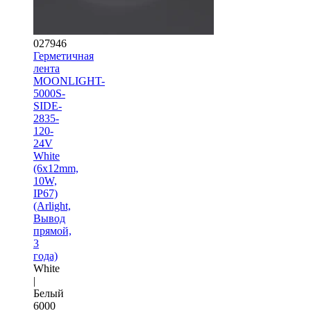
027946
Герметичная
лента
MOONLIGHT-
5000S-
SIDE-
2835-
120-
24V
White
(6х12mm,
10W,
IP67)
(Arlight,
Вывод
прямой,
3
года)
White
|
Белый
6000