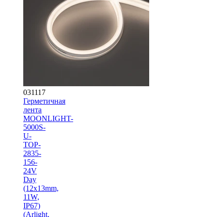
031117
Герметичная
лента
MOONLIGHT-
5000S-
U-
TOP-
2835-
156-
24V
Day
(12х13mm,
11W,
IP67)
(Arlight,