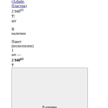
(Arlight,
Пластик)
65
2 940
₸/
шт
В
наличии
Пакет
(полиэтилен)
1
шт —
65
2 940
₸
В корзину