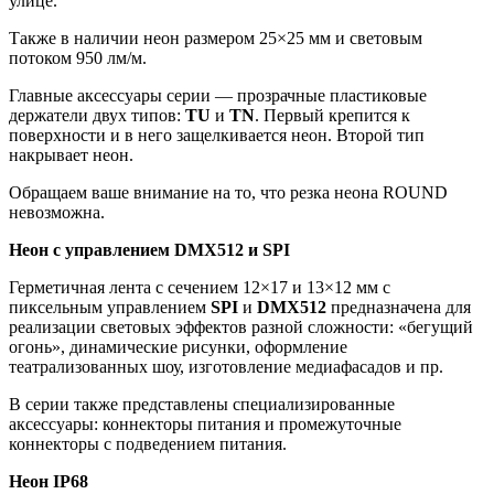
улице.
Также в наличии неон размером 25×25 мм и световым
потоком 950 лм/м.
Главные аксессуары серии — прозрачные пластиковые
держатели двух типов:
TU
и
TN
. Первый крепится к
поверхности и в него защелкивается неон. Второй тип
накрывает неон.
Обращаем ваше внимание на то, что резка неона ROUND
невозможна.
Неон с управлением DMX512 и SPI
Герметичная лента с сечением 12×17 и 13×12 мм с
пиксельным управлением
SPI
и
DMX512
предназначена для
реализации световых эффектов разной сложности: «бегущий
огонь», динамические рисунки, оформление
театрализованных шоу, изготовление медиафасадов и пр.
В серии также представлены специализированные
аксессуары: коннекторы питания и промежуточные
коннекторы с подведением питания.
Неон IP68