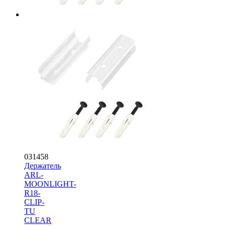
031458
Держатель
ARL-
MOONLIGHT-
R18-
CLIP-
TU
CLEAR