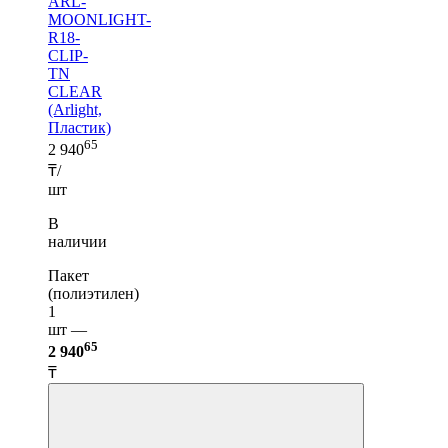
ARL-
MOONLIGHT-
R18-
CLIP-
TN
CLEAR
(Arlight,
Пластик)
65
2 940
₸/
шт
В
наличии
Пакет
(полиэтилен)
1
шт —
65
2 940
₸