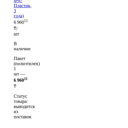
IP67
Пластик,
3
года)
11
6 960
₸/
шт
В
наличии
Пакет
(полиэтилен)
1
шт —
11
6 960
₸
Статус
товара:
выводится
из
поставок