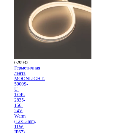
029932
Герметичная
лента
MOONLIGHT-
5000S-
U-
TOP-
2835-
156-
24V
Warm
(12х13mm,
11W,
IP67)