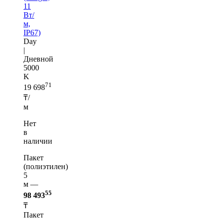
11
Вт/
м,
IP67)
Day
|
Дневной
5000
K
71
19 698
₸/
м
Нет
в
наличии
Пакет
(полиэтилен)
5
м —
55
98 493
₸
Пакет