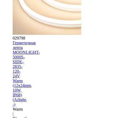
029798
Герметичная
лента
MOONLIGHT-
5000S-
SIDE-
2835-
120-
24V
Warm
(12х24mm,
10W,
IP68)
(Arlight,
-)
Warm
|