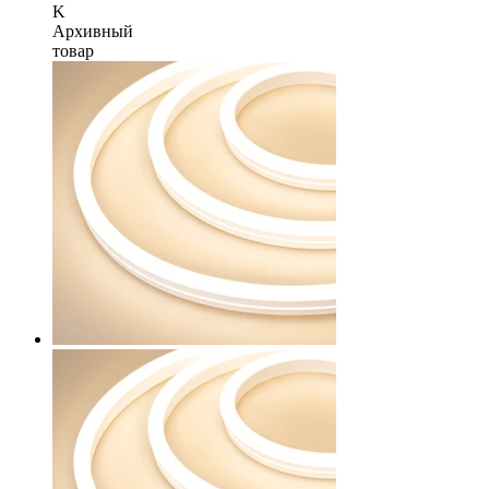
K
Архивный
товар