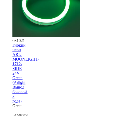
031021
Гибкий
неон
ARL-
MOONLIGHT-
1712-
SIDE
24V
Green
(Arlight,
Вывод
боковой,
3
года)
Green
|
Зелёный