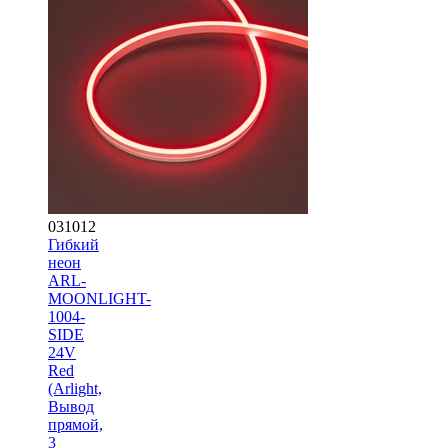
031012
Гибкий
неон
ARL-
MOONLIGHT-
1004-
SIDE
24V
Red
(Arlight,
Вывод
прямой,
3