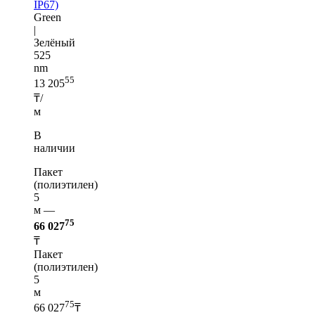
IP67)
Green
|
Зелёный
525
nm
55
13 205
₸/
м
В
наличии
Пакет
(полиэтилен)
5
м —
75
66 027
₸
Пакет
(полиэтилен)
5
м
75
66 027
₸