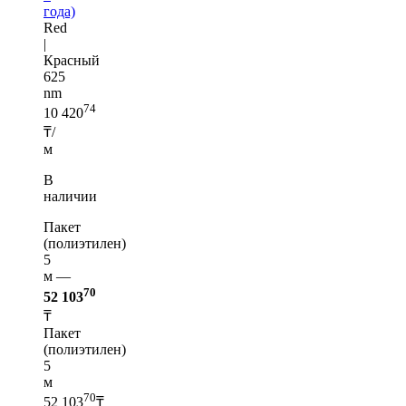
года)
Red
|
Красный
625
nm
74
10 420
₸/
м
В
наличии
Пакет
(полиэтилен)
5
м —
70
52 103
₸
Пакет
(полиэтилен)
5
м
70
52 103
₸