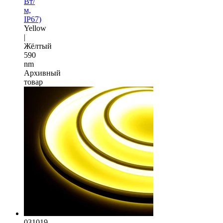
Вт/
м,
IP67)
Yellow
|
Жёлтый
590
nm
Архивный
товар
031019