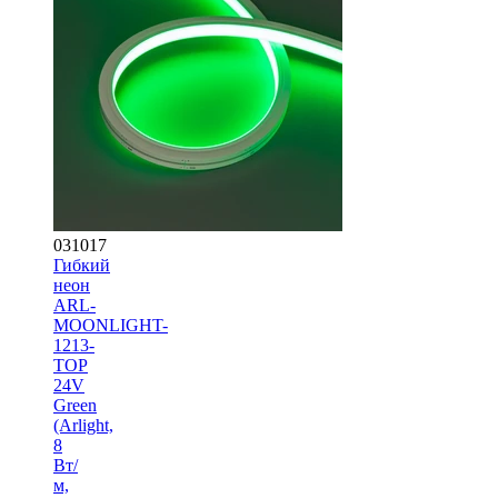
031017
Гибкий
неон
ARL-
MOONLIGHT-
1213-
TOP
24V
Green
(Arlight,
8
Вт/
м,