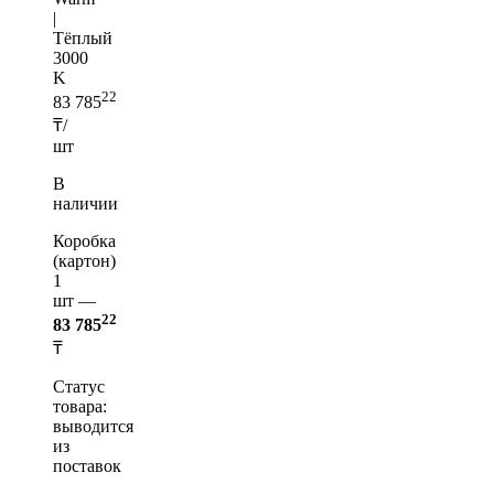
|
Тёплый
3000
K
22
83 785
₸/
шт
В
наличии
Коробка
(картон)
1
шт —
22
83 785
₸
Статус
товара:
выводится
из
поставок