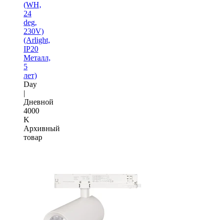
(WH,
24
deg,
230V)
(Arlight,
IP20
Металл,
5
лет)
Day
|
Дневной
4000
K
Архивный
товар