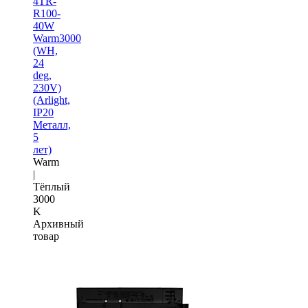
4TR-
R100-
40W
Warm3000
(WH,
24
deg,
230V)
(Arlight,
IP20
Металл,
5
лет)
Warm
|
Тёплый
3000
K
Архивный
товар