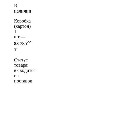
В
наличии
Коробка
(картон)
1
шт —
22
83 785
₸
Статус
товара:
выводится
из
поставок