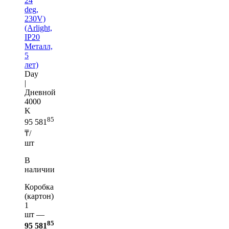
24
deg,
230V)
(Arlight,
IP20
Металл,
5
лет)
Day
|
Дневной
4000
K
85
95 581
₸/
шт
В
наличии
Коробка
(картон)
1
шт —
85
95 581