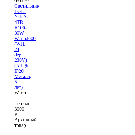
031170
Светильник
LGD-
NIKA-
4TR-
R100-
30W
Warm3000
(WH,
24
deg,
230V)
(Arlight,
IP20
Металл,
5
лет)
Warm
|
Тёплый
3000
K
Архивный
товар