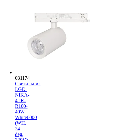
031174
Светильник
LGD-
NIKA-
4TR-
R100-
40W
White6000
(WH,
24
deg,
230V)