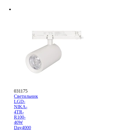
031175
Светильник
LGD-
NIKA-
4TR-
R100-
40W
Day4000