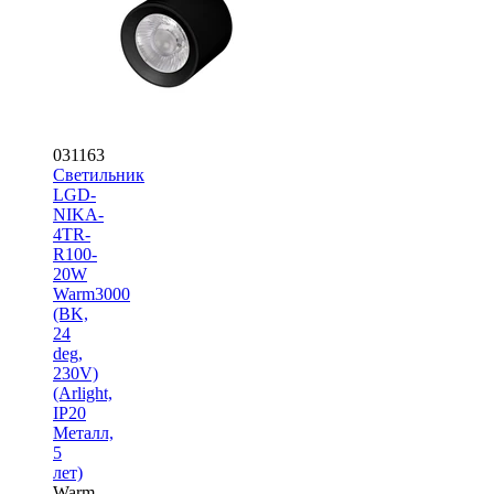
031163
Светильник
LGD-
NIKA-
4TR-
R100-
20W
Warm3000
(BK,
24
deg,
230V)
(Arlight,
IP20
Металл,
5
лет)
Warm