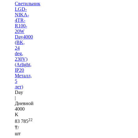
Светильник
LGD-
NIKA-
4TR-
R100-
20W
Day4000
(BK,
24
deg,
230V)
(Arlight,
IP20
Металл,
5
лет)
Day
|
Дневной
4000
K
22
83 785
₸/
шт