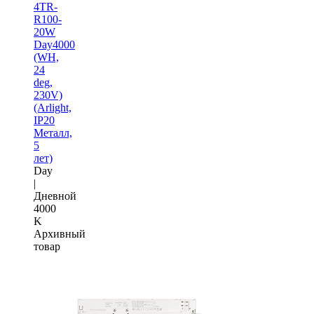
4TR-
R100-
20W
Day4000
(WH,
24
deg,
230V)
(Arlight,
IP20
Металл,
5
лет)
Day
|
Дневной
4000
K
Архивный
товар