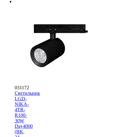
031172
Светильник
LGD-
NIKA-
4TR-
R100-
30W
Day4000
(BK,