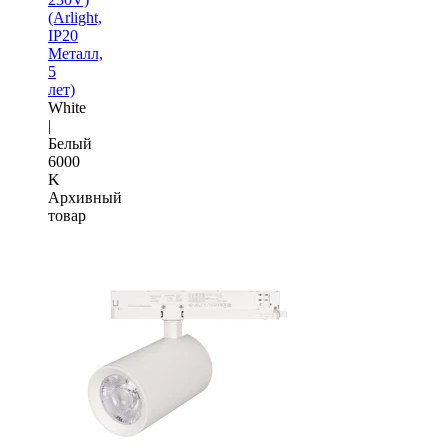
(Arlight,
IP20
Металл,
5
лет)
White
|
Белый
6000
K
Архивный
товар