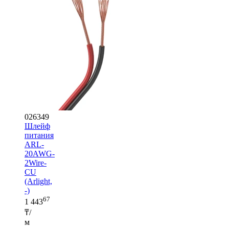
026349
Шлейф
питания
ARL-
20AWG-
2Wire-
CU
(Arlight,
-)
67
1 443
₸/
м