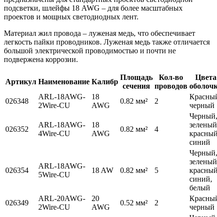
подсветки, шлейфы 18 AWG – для более масштабных
проектов и мощных светодиодных лент.
Материал жил провода – луженая медь, что обеспечивает
легкость пайки проводников. Луженая медь также отличается
большой электрической проводимостью и почти не
подвержена коррозии.
Площадь
Кол-во
Цвета
Артикул
Наименование
Калибр
сечения
проводов
оболоч
ARL-18AWG-
18
Красны
026348
0.82 мм²
2
2Wire-CU
AWG
черный
Черный
ARL-18AWG-
18
зеленый
026352
0.82 мм²
4
4Wire-CU
AWG
красный
синий
Черный
зеленый
ARL-18AWG-
026354
18 AW
0.82 мм²
5
красный
5Wire-CU
синий,
белый
ARL-20AWG-
20
Красны
026349
0.52 мм²
2
2Wire-CU
AWG
черный