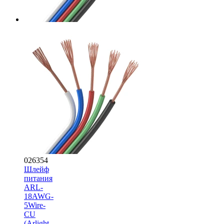
026354
Шлейф
питания
ARL-
18AWG-
5Wire-
CU
(Arlight,