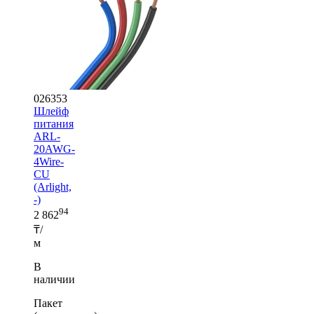
026353
Шлейф
питания
ARL-
20AWG-
4Wire-
CU
(Arlight,
-)
94
2 862
₸/
м
В
наличии
Пакет