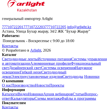
генеральный импортер Arlight
77710722201
77710722203
77710722205
info@arlight.kz
Астана, Улица Бухар жырау, 34/2 ЖК "Бухар Жырау"
Работаем:
Понедельник - Воскресенье
c 9:00 до 18:00
Контакты
© Разработано в
Arlight
, 2026
Каталог
Светодиодные ленты
Источники питания
Системы управления
и автоматизации
Алюминиевые профили
Функциональный
свет
Дизайнерский свет
Системы освещения
Наружное
освещение
Гибкий неон
Светодиодный
декор
Электроустановочные изделия
Светодиоды
Новинки
О компании
О нас
Производство
Новости
Проекты
Информация
Каталоги
Видео
Новинки
Архив вебинаров
Статьи
Вопрос-
ответ
Калькуляторы
Схемы монтажа
Файлы и программы
Покупателям
Контакты