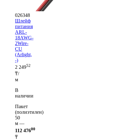
026348
Шлейф
питания
ARL-
18AWG-
2Wire-
CU
(Arlight,
-)
52
2 249
₸/
м
В
наличии
Пакет
(полиэтилен)
50
м —
00
112 476
₸