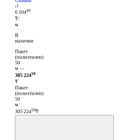
-)
49
6 104
₸/
м
В
наличии
Пакет
(полиэтилен)
50
м —
50
305 224
₸
Пакет
(полиэтилен)
50
м
50
305 224
₸