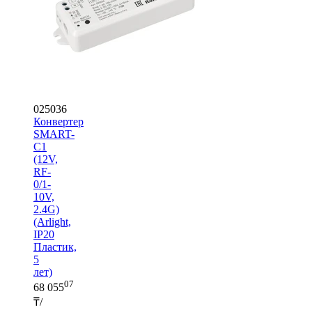
025036
Конвертер
SMART-
C1
(12V,
RF-
0/1-
10V,
2.4G)
(Arlight,
IP20
Пластик,
5
лет)
07
68 055
₸/