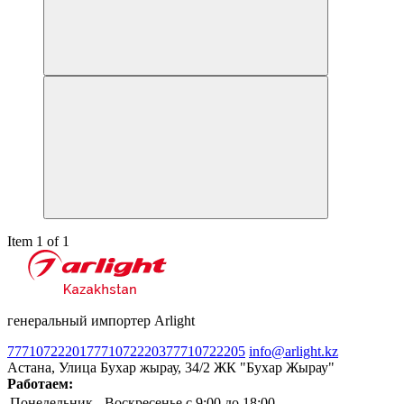
Item 1 of 1
генеральный импортер Arlight
77710722201
77710722203
77710722205
info@arlight.kz
Астана, Улица Бухар жырау, 34/2 ЖК "Бухар Жырау"
Работаем:
Понедельник - Воскресенье
c 9:00 до 18:00