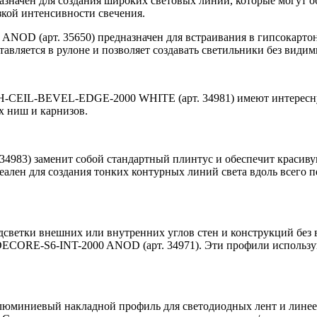
начен для создания широких световых линий, которые могут о
зкой интенсивности свечения.
 (арт. 35650) предназначен для встраивания в гипсокартон и
тавляется в рулоне и позволяет создавать светильники без види
CEIL-BEVEL-EDGE-2000 WHITE (арт. 34981) имеют интересную
х ниш и карнизов.
3) заменит собой стандартный плинтус и обеспечит красивую 
еален для создания тонких контурных линий света вдоль всего 
одсветки внешних или внутренних углов стен и конструкций 
ECORE-S6-INT-2000 ANOD (арт. 34971). Эти профили использую
миниевый накладной профиль для светодиодных лент и линеек 