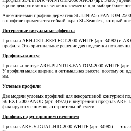
Профиль SL-LINIA97-FANTOM-2000 ANOD (арт. 34987) предназ
в роли декоративного светового элемента при выборе более ни
Алюминиевый профиль-держатель SL-LINIA55-FANTOM-2500 ANOD
в профиле применяется гибкий экран SL-Seamless, который пос
Интересные визуальные эффекты
Профили ARH-CEIL-REFLECT-2000 WHITE (арт. 34982) и ARH-
профиля. Это оригинальное решение для подсветки потолочны
Профиль-плинтус
Профиль-плинтус ARH-PLINTUS-FANTOM-2000 WHITE (арт. 3498
У профиля малая ширина и оптимальная высота, поэтому он ид
мм.
Угловые профили
Две модели угловых профилей для декоративной контурной п
S6-EXT-2000 ANOD (арт. 34973) и внутренний профиль ARH-D
фиксируются с помощью строительной смеси.
Профиль с двусторонним свечением
Профиль ARH-V-DUAL-HID-2000 WHITE (арт. 34985) — это алю