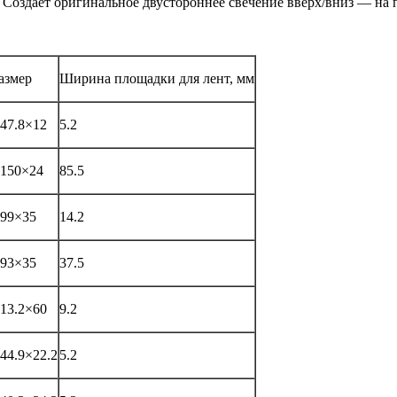
Создает оригинальное двустороннее свечение вверх/вниз — на п
азмер
Ширина площадки для лент, мм
47.8×12
5.2
150×24
85.5
99×35
14.2
93×35
37.5
13.2×60
9.2
44.9×22.2
5.2