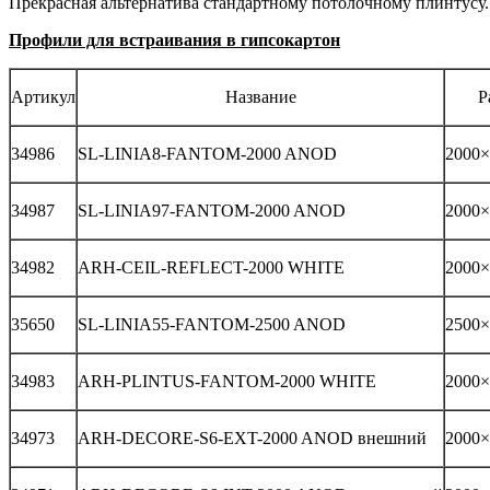
Прекрасная альтернатива стандартному потолочному плинтусу. 
Профили для встраивания в гипсокартон
Артикул
Название
Р
34986
SL-LINIA8-FANTOM-2000 ANOD
2000×
34987
SL-LINIA97-FANTOM-2000 ANOD
2000×
34982
ARH-CEIL-REFLECT-2000 WHITE
2000×
35650
SL-LINIA55-FANTOM-2500 ANOD
2500×
34983
ARH-PLINTUS-FANTOM-2000 WHITE
2000×
34973
ARH-DECORE-S6-EXT-2000 ANOD внешний
2000×