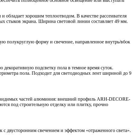
беспечить полноценное основное освещение или выступать
 обладает хорошим теплоотводом. В качестве рассеивателя
мых стыков экрана. Ширина световой линии составляет 49 мм.
 полукруглую форму и свечение, направленное внутрь/вбок
декоративную подсветку пола в темное время суток.
периметра пола. Подходит для светодиодных лент шириной до 9
без видимых частей алюминия: внешний профиль ARH-DECORE-
тся под строительную отделку или плитку, прочно
с двусторонним свечением и эффектом «отраженного света».