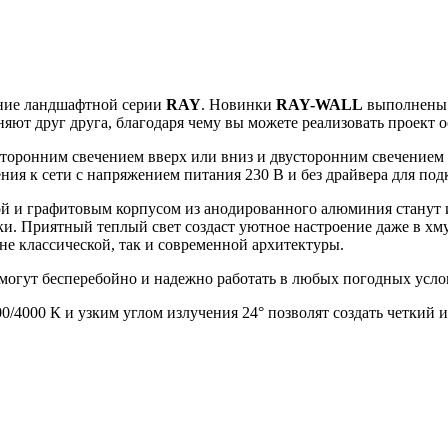
ение ландшафтной серии
RAY
. Новинки
RAY-WALL
выполнены 
яют друг друга, благодаря чему вы можете реализовать проект 
осторонним свечением вверх или вниз и двусторонним свечением 
я к сети с напряжением питания 230 В и без драйвера для подк
й и графитовым корпусом из анодированного алюминия станут 
йки. Приятный теплый свет создаст уютное настроение даже в 
не классической, так и современной архитектуры.
огут бесперебойно и надежно работать в любых погодных услов
00/4000 К и узким углом излучения 24° позволят создать четкий