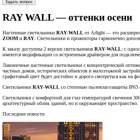
Задать вопрос
RAY WALL — оттенки осени
Настенные светильники
RAY-WALL
от Arlight — это расшир
ZOOM
и
RAY
. Светильники и прожекторы гармонично дополн
К заказу доступны 2 версии светильников
RAY-WALL
: с одн
имеются модификации со встроенным драйвером для подключени
Лаконичные настенные светильники с концентрической оптико
частных домов, исторических объектов и малоэтажной застро
графитовый цвет будет достойно и дорого смотреться как на фо
Светильники
RAY-WALL
со степенью пылевлагозащиты IP65 м
Светильники с комфортной для глаз температурой свечения 30
архитектурный облик зданий, но и окружающее пространство.
Последние новости