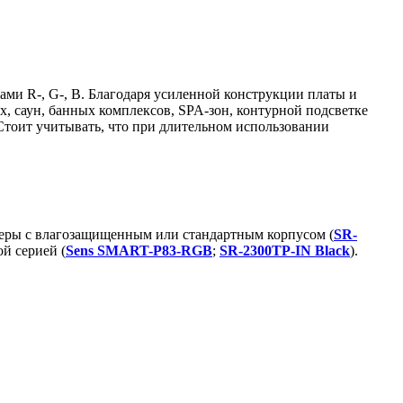
лами R-, G-, B. Благодаря усиленной конструкции платы и
, саун, банных комплексов, SPA-зон, контурной подсветке
 Стоит учитывать, что при длительном использовании
меры с влагозащищенным или стандартным корпусом (
SR-
й серией (
Sens SMART-P83-RGB
;
SR-2300TP-IN Black
).