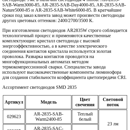
SAB-Warm3000-85, AR-2835-SAB-Day4000-85, AR-2835-SAB-
Nature5000-85 и AR-2835-SAB-White6000-85. В кратчайшие
сроки под заказ клиента завод может произвести светодиоды
других цветовых оттенков: 2400/2700/3500 К.
При изготовлении светодиодов AR2835W строго соблюдается
технологичный процесс и применяются качественные
комплектующие: кристалл светодиода с высокой
энергоэффективностью, а в качестве электрического
соединения контактов кристалла используется золотая
проволока. Разварка контактов проводится на
многофункциональных автоматах методом
термокомпрессионной сварки. Специалисты завода
используют высококачественные компоненты люминофора
для создания стабильности коэффициента цветопередачи CRI.
Ассортимент светодиодов SMD 2835
Цвет
Световой
Артикул
Модель
свечения
поток
AR-2835-SAB-
Теплый
029623
Warm2400-85
белый
23 лм
AR-2835-SAC-