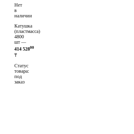
Нет
в
наличии
Катушка
(пластмасса)
4800
шт —
00
414 528
₸
Статус
товара:
под
заказ