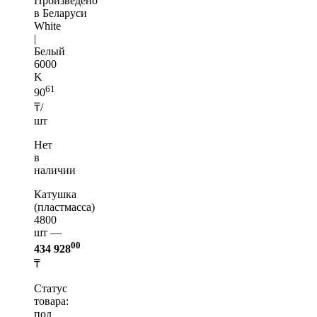
Произведено
в Беларуси
White
|
Белый
6000
K
61
90
₸/
шт
Нет
в
наличии
Катушка
(пластмасса)
4800
шт —
00
434 928
₸
Статус
товара:
под