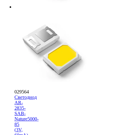
029564
Светодиод
AR-
2835-
SAB-
Nature5000-
85
(3V,