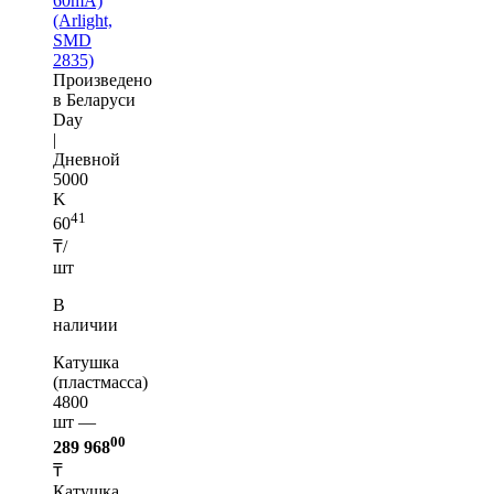
60mA)
(Arlight,
SMD
2835)
Произведено
в Беларуси
Day
|
Дневной
5000
K
41
60
₸/
шт
В
наличии
Катушка
(пластмасса)
4800
шт —
00
289 968
₸
Катушка