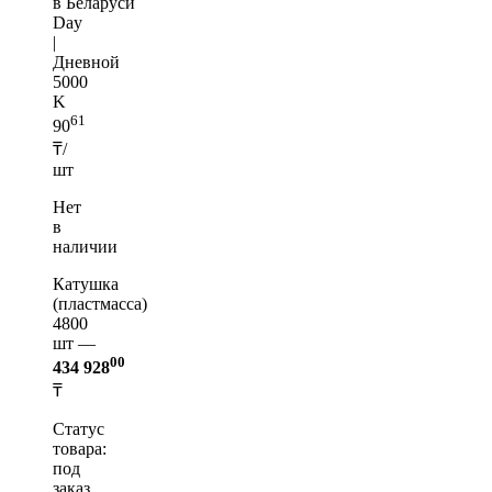
в Беларуси
Day
|
Дневной
5000
K
61
90
₸/
шт
Нет
в
наличии
Катушка
(пластмасса)
4800
шт —
00
434 928
₸
Статус
товара:
под
заказ