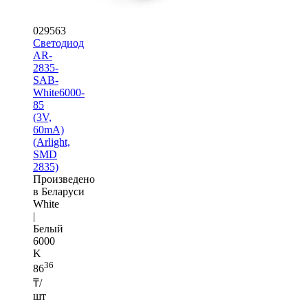
029563
Светодиод
AR-
2835-
SAB-
White6000-
85
(3V,
60mA)
(Arlight,
SMD
2835)
Произведено
в Беларуси
White
|
Белый
6000
K
36
86
₸/
шт