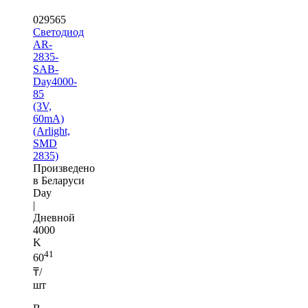
029565
Светодиод
AR-
2835-
SAB-
Day4000-
85
(3V,
60mA)
(Arlight,
SMD
2835)
Произведено
в Беларуси
Day
|
Дневной
4000
K
41
60
₸/
шт