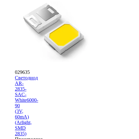
029635
Светодиод
AR-
2835-
SAC-
White6000-
90
(3V,
60mA)
(Arlight,
SMD
2835)