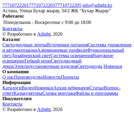
77710722201
77710722203
77710722205
info@arlight.kz
Астана, Улица Бухар жырау, 34/2 ЖК "Бухар Жырау"
Работаем:
Понедельник - Воскресенье
c 9:00 до 18:00
Контакты
© Разработано в
Arlight
, 2026
Каталог
Светодиодные ленты
Источники питания
Системы управления
и автоматизации
Алюминиевые профили
Функциональный
свет
Дизайнерский свет
Системы освещения
Наружное
освещение
Гибкий неон
Светодиодный
декор
Электроустановочные изделия
Светодиоды
Новинки
О компании
О нас
Производство
Новости
Проекты
Информация
Каталоги
Видео
Новинки
Архив вебинаров
Статьи
Вопрос-
ответ
Калькуляторы
Схемы монтажа
Файлы и программы
Покупателям
Контакты
© Разработано в
Arlight
, 2026